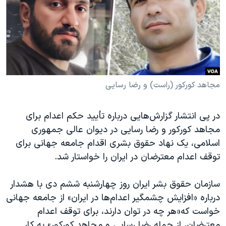
دنبال کنید
مستندها
فرهنگ و زندگی
حقوق شهروندی
انتخابات ریاست جمهوری آمریکا ۲۰۲۴
اقتصادی
حمله جمهوری اسلامی به اسرائیل
رمز مهسا
علم و فناوری
زبانهای مختلف
اسرائیل در جنگ
ورزش زنان در ایران
مجاهد کورکور (راست) و رضا رسایی
گالری عکس
اعتراضات زن، زندگی، آزادی
در پی انتشار گزارش‌هایی درباره تأیید حکم اعدام برای
آرشیو پخش زنده
مجموعه مستندهای دادخواهی
مجاهد کورکور و رضا رسایی در دیوان عالی جمهوری
تریبونال مردمی آبان ۹۸
اسلامی، یک نهاد حقوق بشری اقدام جامعه جهانی برای
توقف اعدام معترضان در ایران را خواستار شد.
دادگاه حمید نوری
چهل سال گروگان‌گیری
سازمان حقوق بشر ایران روز چهارشنبه ششم دی با هشدار
قانون شفافیت دارائی کادر رهبری ایران
درباره‌ «افزایش چشمگیر اعدام‌ها در ایران» از جامعه جهانی
خواست که«هر چه در توان دارند، برای توقف اعدام
اعتراضات مردمی آبان ۹۸
معترضان، از جمله رضا رسایی و مجاهد کورکور» به کار