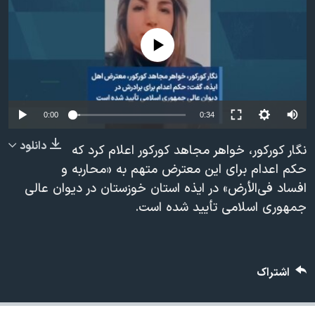
دنبال کنید
مستندها
فرهنگ و زندگی
حقوق شهروندی
انتخابات ریاست جمهوری آمریکا ۲۰۲۴
No media source currently available
اقتصادی
حمله جمهوری اسلامی به اسرائیل
رمز مهسا
علم و فناوری
زبانهای مختلف
اسرائیل در جنگ
ورزش زنان در ایران
0:00
0:34
گالری عکس
اعتراضات زن، زندگی، آزادی
دانلود
نگار کورکور، خواهر مجاهد کورکور اعلام کرد که
آرشیو پخش زنده
مجموعه مستندهای دادخواهی
حکم اعدام برای این معترض متهم به «محاربه و
افساد فی‌الأرض» در ایذه استان خوزستان در دیوان عالی
تریبونال مردمی آبان ۹۸
جمهوری اسلامی تأیید شده است.
دادگاه حمید نوری
چهل سال گروگان‌گیری
قانون شفافیت دارائی کادر رهبری ایران
اشتراک
اعتراضات مردمی آبان ۹۸