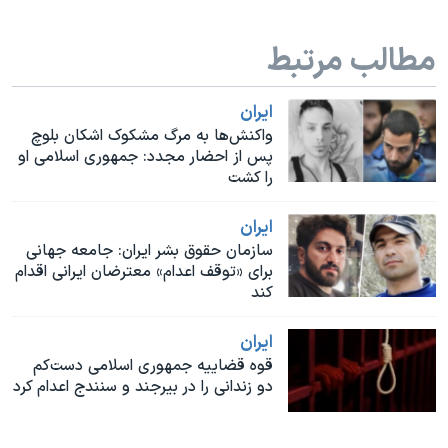
اسرائیل در جنگ
نرگس محمدی برنده جایزه نوبل صلح
مطالب مرتبط
همایش محافظه‌کاران آمریکا «سی‌پک»
ايران
صفحه‌های ویژه
واکنش‌ها به مرگ مشکوک اشکان بلوچ
سفر پرزیدنت ترامپ به چین
پس از احضار مجدد: جمهوری اسلامی او
را کشت
ايران
سازمان حقوق بشر ایران: جامعه جهانی
برای «توقف اعدام» معترضان ایرانی اقدام
کند
ايران
قوه قضاییه جمهوری اسلامی دست‌کم
دو زندانی را در بیرجند و سنندج اعدام کرد