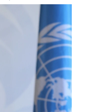
مستندها
فرهنگ و زندگی
حقوق شهروندی
انتخابات ریاست جمهوری آمریکا ۲۰۲۴
اقتصادی
حمله جمهوری اسلامی به اسرائیل
رمز مهسا
علم و فناوری
اسرائیل در جنگ
ورزش زنان در ایران
گالری عکس
اعتراضات زن، زندگی، آزادی
آرشیو پخش زنده
مجموعه مستندهای دادخواهی
تریبونال مردمی آبان ۹۸
دادگاه حمید نوری
چهل سال گروگان‌گیری
قانون شفافیت دارائی کادر رهبری ایران
اعتراضات مردمی آبان ۹۸
اسرائیل در جنگ