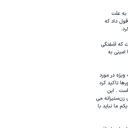
 به علت
ول داد که
رد.
ت که آشفتگی
 امینی به
 ویژه در مورد
ها تاکید کرد
ست . این
زن‌ستیزانه می
کم ما نباید با