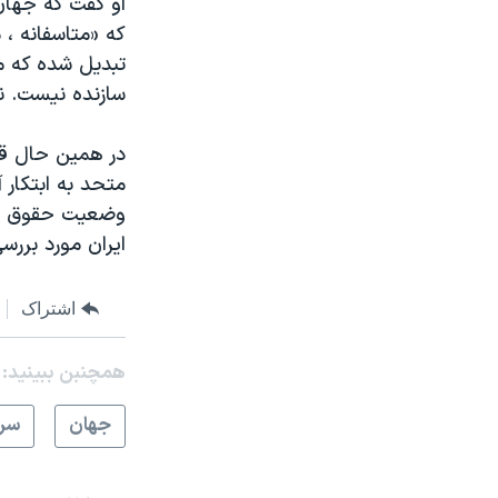
او گفت که جهان 
که «متاسفانه ، 
تبدیل شده که ما
سازنده نیست. ن
در همین حال قر
متحد به ابتکار آ
وضعیت حقوق بشر
ایران مورد بررسی
اشتراک
همچنبن ببینید:
جهان
سرخ