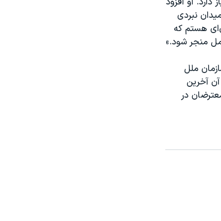
دارد. او افزود
میدان نبردی
‌ای هستم که
مل منجر شود.»
زمان ملل
 آن آخرین
عترضان در