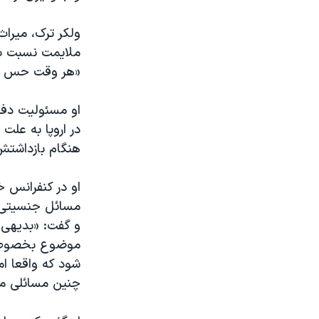
ولکر ترک، میرا
ملایمت نسبت به
«هر وقت حس کنیم
او مسئولیت دفت
در اروپا به علت 
هنگام بازداشتش
او در کنفرانس خ
مسائل جنسیتی خ
و گفت: «بدیهی 
موضوع بخصوص بر
شود که واقعا امی
چنین مسائلی مو