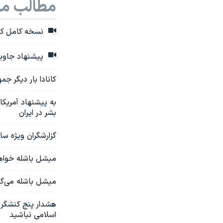
مطالب مر
نسخه کامل کنف
پیشنهاد جاوید
کانادا بار دیگر ج
به پیشنهاد آمریک
بشر در ایران
گزارشگران ویژه سا
میشل باشله خواها
میشل باشله می‌گو
هشدار پنج کنشگر م
اسلامی نباشید