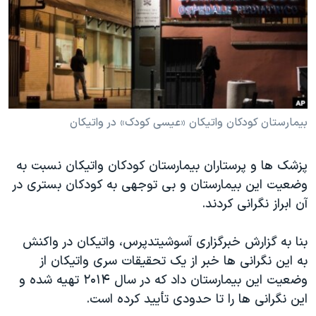
دنبال کنید
مستندها
فرهنگ و زندگی
حقوق شهروندی
انتخابات ریاست جمهوری آمریکا ۲۰۲۴
اقتصادی
حمله جمهوری اسلامی به اسرائیل
رمز مهسا
علم و فناوری
زبانهای مختلف
اسرائیل در جنگ
ورزش زنان در ایران
بیمارستان کودکان واتیکان «عیسی کودک» در واتیکان
گالری عکس
اعتراضات زن، زندگی، آزادی
پزشک ها و پرستاران بیمارستان کودکان واتیکان نسبت به
آرشیو پخش زنده
مجموعه مستندهای دادخواهی
وضعیت این بیمارستان و بی توجهی به کودکان بستری در
تریبونال مردمی آبان ۹۸
آن ابراز نگرانی کردند.
دادگاه حمید نوری
بنا به گزارش خبرگزاری آسوشیتدپرس، واتیکان در واکنش
چهل سال گروگان‌گیری
به این نگرانی ها خبر از یک تحقیقات سری واتیکان از
قانون شفافیت دارائی کادر رهبری ایران
وضعیت این بیمارستان داد که در سال ۲۰۱۴ تهیه شده و
اعتراضات مردمی آبان ۹۸
این نگرانی ها را تا حدودی تأیید کرده است.