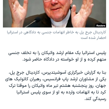
دنبال کنید
مستندها
فرهنگ و زندگی
حقوق شهروندی
انتخابات ریاست جمهوری آمریکا ۲۰۲۴
اقتصادی
حمله جمهوری اسلامی به اسرائیل
رمز مهسا
علم و فناوری
کاردینال جرج پل به خاطر اتهامات جنسی به دادگاهی در استرالیا
زبانهای مختلف
احضار شده است
اسرائیل در جنگ
ورزش زنان در ایران
گالری عکس
اعتراضات زن، زندگی، آزادی
پلیس استرالیا یک مقام ارشد واتیکان را به تخلف جنسی
آرشیو پخش زنده
مجموعه مستندهای دادخواهی
متهم کرده و از او خواسته در دادگاه حاضر شود.
تریبونال مردمی آبان ۹۸
بنا به گزارش خبرگزاری آسوشیتدپرس، کاردینال جرج پل،
دادگاه حمید نوری
یکی از مشاوران ارشد پاپ فرانسیس، رهبران کاتولیک های
چهل سال گروگان‌گیری
جهان، روز پنجشنبه هشتم تیر ماه واتیکان را موقتا ترک
کرد تا به اتهامات وارده به او از سوی پلیس استرالیا
قانون شفافیت دارائی کادر رهبری ایران
رسیدگی کند.
اعتراضات مردمی آبان ۹۸