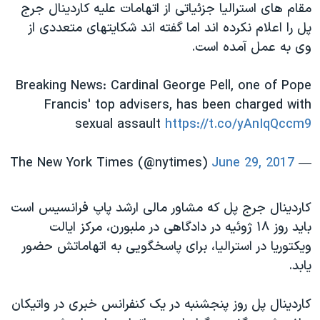
اسرائیل در جنگ
مقام های استرالیا جزئیاتی از اتهامات علیه کاردینال جرج
پل را اعلام نکرده اند اما گفته اند شکایتهای متعددی از
نرگس محمدی برنده جایزه نوبل صلح
وی به عمل آمده است.
همایش محافظه‌کاران آمریکا «سی‌پک»
صفحه‌های ویژه
Breaking News: Cardinal George Pell, one of Pope
Francis' top advisers, has been charged with
سفر پرزیدنت ترامپ به چین
sexual assault
https://t.co/yAnIqQccm9
June 29, 2017
— The New York Times (@nytimes)
کاردینال جرج پل که مشاور مالی ارشد پاپ فرانسیس است
باید روز ۱۸ ژوئیه در دادگاهی در ملبورن، مرکز ایالت
ویکتوریا در استرالیا، برای پاسخگویی به اتهاماتش حضور
یابد.
کاردینال پل روز پنجشنبه در یک کنفرانس خبری در واتیکان