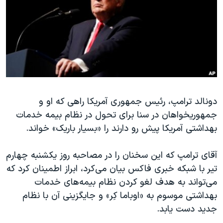
دنبال کنید
مستندها
فرهنگ و زندگی
حقوق شهروندی
انتخابات ریاست جمهوری آمریکا ۲۰۲۴
اقتصادی
حمله جمهوری اسلامی به اسرائیل
رمز مهسا
علم و فناوری
زبانهای مختلف
اسرائیل در جنگ
ورزش زنان در ایران
گالری عکس
اعتراضات زن، زندگی، آزادی
دونالد ترامپ، رئیس جمهوری آمریکا راهی که او و
جمهوریخواهان در سنا برای تحول در نظام بیمه‌ خدمات
آرشیو پخش زنده
مجموعه مستندهای دادخواهی
بهداشتی آمریکا پیش رو دارند را «بسیار باریک» خواند.
تریبونال مردمی آبان ۹۸
دادگاه حمید نوری
آقای ترامپ که این سخنان را در مصاحبه روز یکشنبه چهارم
تیر با شبکه خبری فاکس بیان می‌کرد، ابراز اطمینان کرد که
چهل سال گروگان‌گیری
می‌تواند به هدف لغو کردن نظام بیمه‌های خدمات
قانون شفافیت دارائی کادر رهبری ایران
بهداشتی موسوم به «اوباما کِر» و جایگزینی آن با نظام
اعتراضات مردمی آبان ۹۸
جدید دست یابد.