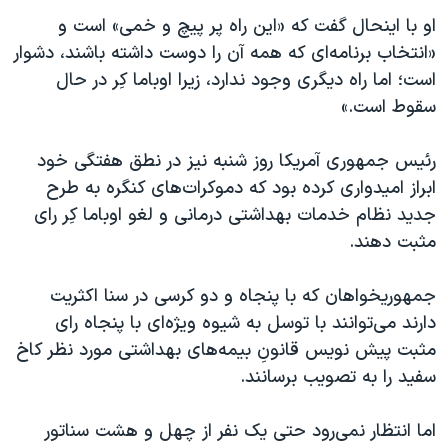
اسرائیل در جنگ
او با اینحال گفت که «این راه پر پیچ و خمی» است و
نرگس محمدی برنده جایزه نوبل صلح
«انتخاب برنامه‌ای که همه آن را دوست داشته باشند، دشوار
همایش محافظه‌کاران آمریکا «سی‌پک»
است؛ اما راه دیگری وجود ندارد، زیرا اوباما کِر در حال
سقوط است.»
صفحه‌های ویژه
سفر پرزیدنت ترامپ به چین
رئیس جمهوری آمریکا روز شنبه نیز در نطق هفتگی خود
ابراز امیدواری کرده بود که دموکرات‌های کنگره به طرح
جدید نظام خدمات بهداشتی درمانی و لغو اوباما کِر رای
مثبت دهند.
جمهوریخواهان که با پنجاه و دو کرسی در سنا اکثریت
دارند می‌توانند با توسل به شیوه ویژه‌ای با پنجاه رای
مثبت پیش نویس قانونِ بیمه‌های بهداشتی مورد نظر کاخ
سفید را به تصویب برسانند.
اما انتظار نمی‌رود حتی یک نفر از چهل و هشت سناتور