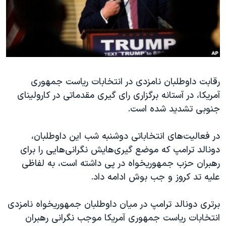
دنبال کنید
مستندها
فرهنگ و زندگی
حقوق شهروندی
انتخابات ریاست جمهوری آمریکا ۲۰۲۴
اقتصادی
حمله جمهوری اسلامی به اسرائیل
رمز مهسا
علم و فناوری
زبانهای مختلف
رقابت داوطلبان نامزدی در انتخابات ریاست جمهوری
اسرائیل در جنگ
ورزش زنان در ایران
آمریکا، در آستانه برگزاری رای گیری مقدماتی در کارولینای
گالری عکس
اعتراضات زن، زندگی، آزادی
جنوبی تشدید شده است.
آرشیو پخش زنده
مجموعه مستندهای دادخواهی
در فعالیت‌های انتخاباتی دوشنبه شب این داوطلبان،
تریبونال مردمی آبان ۹۸
دونالد ترامپ که موضع گیری‌هایش نگرانی‌هایی را برای
دادگاه حمید نوری
رهبران حزب جمهوریخواه در پی داشته است، به لفاظی
چهل سال گروگان‌گیری
علیه تد کروز و جب بوش ادامه داد.
قانون شفافیت دارائی کادر رهبری ایران
برتری دونالد ترامپ در میان داوطلبان جمهوریخواه نامزدی
اعتراضات مردمی آبان ۹۸
انتخابات ریاست جمهوری آمریکا موجب نگرانی رهبران