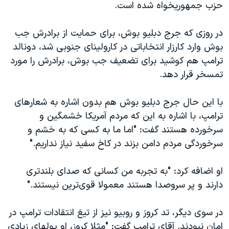
اسرائیل در جنگ
حزب جمهوریخواه شده است.
نرگس محمدی برنده جایزه نوبل صلح
در روزی که جرج دبلیو بوش، برای حمایت از برادرش جب
همایش محافظه‌کاران آمریکا «سی‌پک»
بوش وارد کارزار انتخاباتی در کارولینای جنوبی شد، دونالد
صفحه‌های ویژه
ترامپ هم کوشید برای تضعیف جب بوش، برادرش را مورد
تمسخر قرار دهد.
سفر پرزیدنت ترامپ به چین
با این حال جرج دبلیو بوش هم بدون اشاره به شعارهای
ترامپ، با اشاره به این که مردم آمریکا خشمگین و
سرخورده هستند گفت: "اما ما به کسی که به خشم و
سرخوردگی مردم دامن بزند در کاخ سفید نیاز نداریم."
او اضافه کرد: "به تجربه من کسانی که صدای بلندتری
دارند و پر سروصدا هستند معمولا قوی‌ترین نیستند."
در سوی دیگر، تد کروز و روبیو نیز از تیغ انتقادات ترامپ در
امان نبودند. آقای ترامپ گفت: "مثلا کروز، او پولهای زیادی