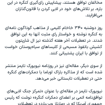
اسرائیل در جنگ
مخالفان توافق هستند، پيشاپيش رای‌گيری کنگره در اين
باره، بر تلاش‌های خود در لابی‌ کردن با قانون‌گذاران
نرگس محمدی برنده جایزه نوبل صلح
می‌افزايند.
همایش محافظه‌کاران آمریکا «سی‌پک»
صفحه‌های ویژه
روز دوشنبه ۳۴۰ خاخام کليمی از مذاهب گوناگون نامه‌ای
به کنگره نوشته و خواستار رای مثبت آنها به اين توافق
سفر پرزیدنت ترامپ به چین
شدند. در تعطيلات آخر هفته گذشته نیز ال شارپتون
کشيش بانفوذ مسيحی از کليساهای سياه‌پوستان خواست
از توافق با ايران پشتيبانی کنند.
از سوی دیگر، مقاله‌ای نیز در روزنامه نیویورک تایمز منتشر
شده است که از مذاکره باراک اوباما با دمکرات‌های کنگره
حتی در تعطیلات تابستانی خبر می‌دهد.
نيويورک تايمز در مقاله‌ای با عنوان «تمرکز جنگ لابی‌های
توافق‌نامه اتمی بر اعضای دمکرات کنگره‌» نوشت که رئيس
جمهوری آمریکا که در «مارتاز وين‌‌يارد» در تعطيلات