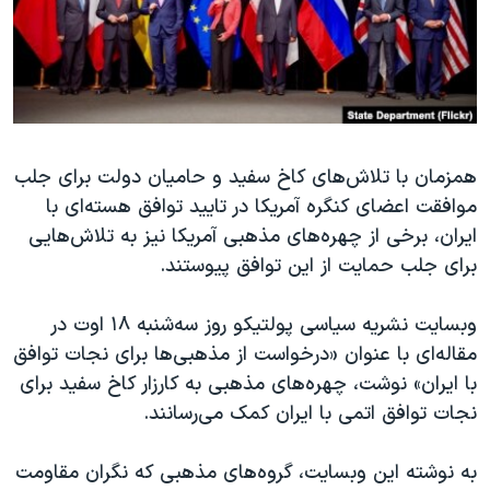
دنبال کنید
مستندها
فرهنگ و زندگی
حقوق شهروندی
انتخابات ریاست جمهوری آمریکا ۲۰۲۴
اقتصادی
حمله جمهوری اسلامی به اسرائیل
رمز مهسا
علم و فناوری
زبانهای مختلف
همزمان با تلاش‌های کاخ سفید و حامیان دولت برای جلب
اسرائیل در جنگ
ورزش زنان در ایران
موافقت اعضای کنگره آمریکا در تایید توافق هسته‌ای با
گالری عکس
اعتراضات زن، زندگی، آزادی
ایران، برخی از چهره‌های مذهبی آمریکا نیز به تلاش‌هایی
آرشیو پخش زنده
مجموعه مستندهای دادخواهی
برای جلب حمایت از این توافق پیوستند.
تریبونال مردمی آبان ۹۸
وبسایت نشریه سیاسی پولتیکو روز سه‌شنبه ۱۸ اوت در
دادگاه حمید نوری
مقاله‌ای با عنوان «درخواست از مذهبی‌ها برای نجات توافق‌
چهل سال گروگان‌گیری
با ايران» نوشت، چهره‌های مذهبی به کارزار کاخ سفيد برای
نجات توافق اتمی با ايران کمک می‌رسانند.
قانون شفافیت دارائی کادر رهبری ایران
اعتراضات مردمی آبان ۹۸
به نوشته این وبسایت، گروه‌های مذهبی که نگران مقاومت