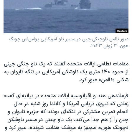
دنبال کنید
مستندها
فرهنگ و زندگی
حقوق شهروندی
انتخابات ریاست جمهوری آمریکا ۲۰۲۴
اقتصادی
حمله جمهوری اسلامی به اسرائیل
رمز مهسا
علم و فناوری
عبور ناامن ناوجنگی چین در مسیر ناو آمریکایی یو‌اس‌اس چونگ
زبانهای مختلف
هون. ۳ ژوئن ۲۰۲۳.
اسرائیل در جنگ
ورزش زنان در ایران
گالری عکس
اعتراضات زن، زندگی، آزادی
مقامات نظامی ایالات متحده گفتند که یک ناو جنگی چینی
آرشیو پخش زنده
مجموعه مستندهای دادخواهی
از حدود ۱۴۰ متری یک ناوشکن آمریکایی در تنگه تایوان به
شکلی «ناامن» عبور کرد.
تریبونال مردمی آبان ۹۸
دادگاه حمید نوری
فرماندهی هند و اقیانوسیه ایالات متحده در بیانیه‌ای گفت:
چهل سال گروگان‌گیری
زمانی که نیروی دریایی آمریکا و کانادا روز شنبه در حال
انجام تمرین مشترکی در تنگه‌ای بودند که جزیره تایوان و
قانون شفافیت دارائی کادر رهبری ایران
چین را از هم جدا می‌کند، یک ناو چینی در مسیر ناوشکن
اعتراضات مردمی آبان ۹۸
«چونگ هون»، مجهز به موشک هدایت شونده، عبور کرد و