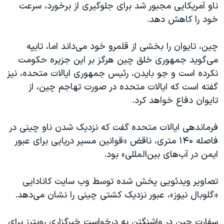
اسرائیل در جنگ
ناو آمریکایی مجبور شد برای جلوگیری از برخورد، سرعت
خود را کاهش دهد.
نرگس محمدی برنده جایزه نوبل صلح
همایش محافظه‌کاران آمریکا «سی‌پک»
چین، تایوان را بخشی از قلمرو خود می‌داند اما، تایپه
صفحه‌های ویژه
می‌گوید جمهوری خلق چین هرگز بر این جزیره حکومت
نکرده است و جو بایدن، رئیس جمهوری ایالات متحده، نیز
سفر پرزیدنت ترامپ به چین
گفته است که ایالات متحده در صورت تهاجم چین، از
تایوان دفاع خواهد کرد.
فرماندهی ایالات متحده گفت که نزدیک شدن ناو چینی در
فاصله ۱۴۰ متری، ناقض «قوانین مسیر دریایی برای عبور
ایمن در آب‌های بین‌المللی» بود.
تصاویر ویدئویی پخش شده توسط وب سایت کانادایی
«گلوبال نیوز»، عبور نزدیک کشتی چینی را نشان می‌دهد.
سفارت چین در واشنگتن به درخواست خبرگزاری رویترز برای