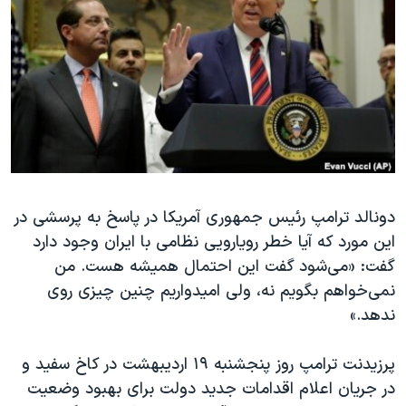
دنبال کنید
مستندها
فرهنگ و زندگی
حقوق شهروندی
انتخابات ریاست جمهوری آمریکا ۲۰۲۴
اقتصادی
حمله جمهوری اسلامی به اسرائیل
رمز مهسا
علم و فناوری
زبانهای مختلف
اسرائیل در جنگ
ورزش زنان در ایران
گالری عکس
اعتراضات زن، زندگی، آزادی
آرشیو پخش زنده
مجموعه مستندهای دادخواهی
دونالد ترامپ رئیس جمهوری آمریکا در پاسخ به پرسشی در
این مورد که آیا خطر رویارویی نظامی با ایران وجود دارد
تریبونال مردمی آبان ۹۸
گفت:‌ «می‌شود گفت این احتمال همیشه هست. من
دادگاه حمید نوری
نمی‌خواهم بگویم نه، ولی امیدواریم چنین چیزی روی
چهل سال گروگان‌گیری
ندهد.»‌
قانون شفافیت دارائی کادر رهبری ایران
پرزیدنت ترامپ روز پنجشنبه ۱۹ اردیبهشت در کاخ سفید و
اعتراضات مردمی آبان ۹۸
در جریان اعلام اقدامات جدید دولت برای بهبود وضعیت