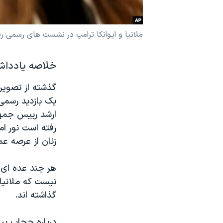
نرگس محمدی برنده جایزه نوبل صلح
همایش محافظه‌کاران آمریکا «سی‌پک»
ملانیا و ایوانکا ترامپ در نشست های رسمی 
صفحه‌های ویژه
خلاصه یادداشت
سفر پرزیدنت ترامپ به چین
گذشته از تصویری
یک بازدید رسمی 
ارشد رییس جمهو
رفته است نور ام
زنان از عرصه ع
هر چند عده ای م
نیست که ملانیا 
گذاشته اند.
درباره حجاب بر