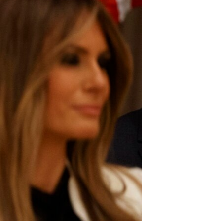
مستندها
فرهنگ و زندگی
حقوق شهروندی
انتخابات ریاست جمهوری آمریکا ۲۰۲۴
اقتصادی
حمله جمهوری اسلامی به اسرائیل
رمز مهسا
علم و فناوری
اسرائیل در جنگ
ورزش زنان در ایران
گالری عکس
اعتراضات زن، زندگی، آزادی
آرشیو پخش زنده
مجموعه مستندهای دادخواهی
تریبونال مردمی آبان ۹۸
دادگاه حمید نوری
چهل سال گروگان‌گیری
قانون شفافیت دارائی کادر رهبری ایران
اعتراضات مردمی آبان ۹۸
اسرائیل در جنگ