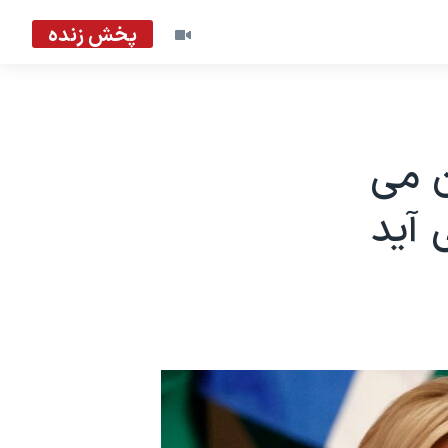
پخش زنده
ن می
 آید