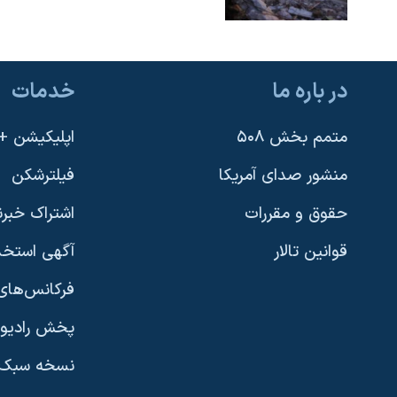
در باره ما
خدمات
متمم بخش ۵۰۸
اپلیکیشن +VOA
منشور صدای آمریکا
فیلترشکن
حقوق و مقررات
اشتراک خبرن
قوانین تالار
آگهی استخد
فرکانس‌های 
پخش رادیو
یادگیری زبان انگلیسی
نسخه سبک 