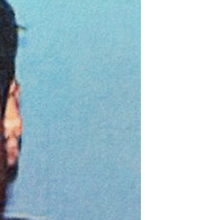
مستندها
فرهنگ و زندگی
حقوق شهروندی
انتخابات ریاست جمهوری آمریکا ۲۰۲۴
اقتصادی
حمله جمهوری اسلامی به اسرائیل
رمز مهسا
علم و فناوری
اسرائیل در جنگ
ورزش زنان در ایران
گالری عکس
اعتراضات زن، زندگی، آزادی
آرشیو پخش زنده
مجموعه مستندهای دادخواهی
تریبونال مردمی آبان ۹۸
دادگاه حمید نوری
چهل سال گروگان‌گیری
قانون شفافیت دارائی کادر رهبری ایران
اعتراضات مردمی آبان ۹۸
اسرائیل در جنگ