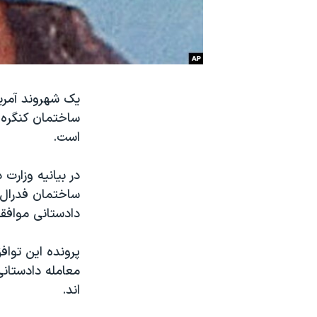
نرگس محمدی برنده جایزه نوبل صلح
همایش محافظه‌کاران آمریکا «سی‌پک»
صفحه‌های ویژه
سفر پرزیدنت ترامپ به چین
یک شهروند آمریک
ساختمان کنگره (
است.
ساختمان فدرال 
دادستانی موافقت کرده ۴ اتهام دیگر و
پرونده این تواف
اند.