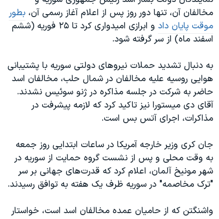
اسرائیل در جنگ
مخالفان آن، تنها دور روز پس از اعلام آغاز رسمی آن،
بطور
نرگس محمدی برنده جایزه نوبل صلح
موقت پایان داد
و ابرازی امیدواری کرد تا ۲۵ فوریه (ششم
همایش محافظه‌کاران آمریکا «سی‌پک»
اسفند ماه) از سر گرفته شود.
صفحه‌های ویژه
به دنبال تشدید حملات نیروهای دولتی سوریه با پشتیبانی
سفر پرزیدنت ترامپ به چین
هوایی روسیه علیه مخالفان در شمال حلب، مخالفان اسد
حاضر به شرکت در جلسه مذاکره در ژنو سوئیس نشدند.
آقای دی میستورا نیز تاکید کرد که لازمه پیشرفت در
مذاکرات، اجرای آتس بس است.
جان کری وزیر خارجه آمریکا در ساعات ابتدایی روز جمعه
به وقت محلی و پس از نشست گروه حمایت از سوریه در
شهر مونیخ آلمان، اعلام کرد که قدرت‌های جهانی بر سر
"ترک مخاصمه" در سوریه ظرف یک هفته به توافق رسیدند.
واشنگتن که از حامیان عمده مخالفان اسد است، خواستار