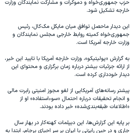
اسرائیل در جنگ
حزب جمهوری‌خواه و دموکرات و مشارکت نمایندگان وزارت
خارجه تشکیل شود.
نرگس محمدی برنده جایزه نوبل صلح
همایش محافظه‌کاران آمریکا «سی‌پک»
این دیدار ماحصل توافق میان مایکل مک‌کال، رئیس
صفحه‌های ویژه
جمهوری‌خواه کمیته روابط خارجی مجلس نمایندگان و
وزارت خارجه آمریکا است.
سفر پرزیدنت ترامپ به چین
به گزارش «پولیتیکو»، وزارت خارجه آمریکا با تایید این خبر،
از ارائه جزئیات بیشتر درباره زمان برگزاری و محتوای این
دیدار خودداری کرده است.
پیشتر رسانه‌های آمریکایی از لغو مجوز امنیتی رابرت مالی
و انجام تحقیقات درباره احتمال «سوءاستفاده» او از
«اطلاعات طبقه‌بندی‌شده» خبر داده بودند.
بر پایه این گزارش‌ها، این دیپلمات کهنه‌کار در بهار سال
جاری و در حین رایزنی با ایران بر سر احیای برجام، ابتدا به