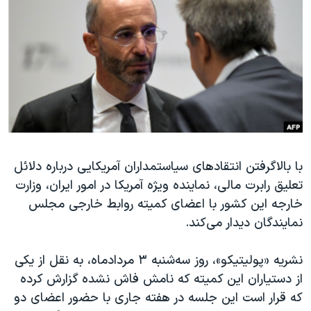
دنبال کنید
مستندها
فرهنگ و زندگی
حقوق شهروندی
انتخابات ریاست جمهوری آمریکا ۲۰۲۴
اقتصادی
حمله جمهوری اسلامی به اسرائیل
رمز مهسا
علم و فناوری
زبانهای مختلف
اسرائیل در جنگ
ورزش زنان در ایران
گالری عکس
اعتراضات زن، زندگی، آزادی
آرشیو پخش زنده
مجموعه مستندهای دادخواهی
با بالاگرفتن انتقادهای سیاستمداران آمریکایی درباره دلائل
تعلیق رابرت مالی، نماینده ویژه آمریکا در امور ایران، وزارت
تریبونال مردمی آبان ۹۸
خارجه این کشور با اعضای کمیته روابط خارجی مجلس
دادگاه حمید نوری
نمایندگان دیدار می‌کند.
چهل سال گروگان‌گیری
نشریه «پولیتیکو»، روز سه‌شنبه ۳ مردادماه، به نقل از یکی
قانون شفافیت دارائی کادر رهبری ایران
از دستیاران این کمیته که نامش فاش نشده گزارش کرده
اعتراضات مردمی آبان ۹۸
که قرار است این جلسه در هفته جاری با حضور اعضای دو