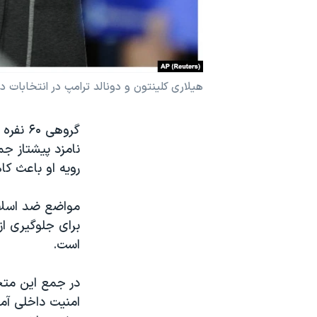
نرگس محمدی برنده جایزه نوبل صلح
همایش محافظه‌کاران آمریکا «سی‌پک»
صفحه‌های ویژه
هیلاری کلینتون و دونالد ترامپ در انتخابات
سفر پرزیدنت ترامپ به چین
گروهی 
نامزد پیشتاز جم
رویه او باعث کا
مواضع ضد اسلام
برای جلوگیری از
است.
در جمع این متخ
امنیت داخلی آمر