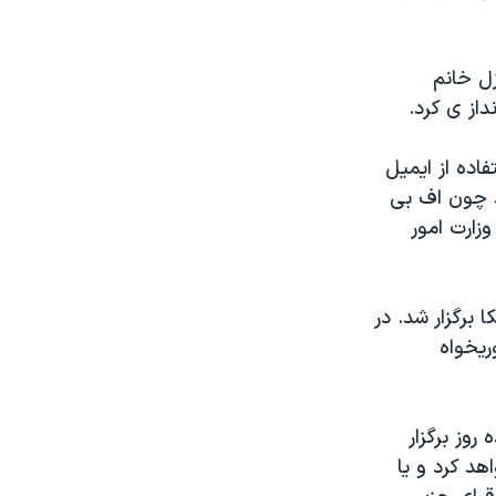
خارجه آمریکا در آید در سال ۲۰۰۹ در منزل خانم
داز ی کرد.
اده از ایمیل
د چون اف بی
زارت امور
 برگزار شد. در
ریخواه
۱۵ مارس (۲۵ اسفند)، دوازده روز برگزار
هد کرد و یا