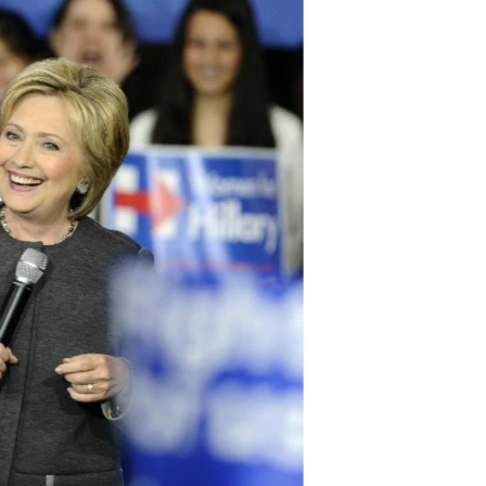
مستندها
فرهنگ و زندگی
حقوق شهروندی
انتخابات ریاست جمهوری آمریکا ۲۰۲۴
اقتصادی
حمله جمهوری اسلامی به اسرائیل
رمز مهسا
علم و فناوری
اسرائیل در جنگ
ورزش زنان در ایران
گالری عکس
اعتراضات زن، زندگی، آزادی
آرشیو پخش زنده
مجموعه مستندهای دادخواهی
تریبونال مردمی آبان ۹۸
دادگاه حمید نوری
چهل سال گروگان‌گیری
قانون شفافیت دارائی کادر رهبری ایران
اعتراضات مردمی آبان ۹۸
اسرائیل در جنگ