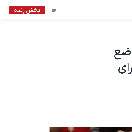
پخش زنده
اضع
ای