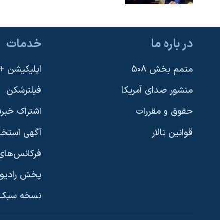
در باره ما
خدمات
متمم بخش ۵۰۸
اپلیکیشن +VOA
منشور صدای آمریکا
فیلترشکن
حقوق و مقررات
اشتراک خبرن
قوانین تالار
آگهی استخد
فرکانس‌های 
پخش رادیو
یادگیری زبان انگلیسی
نسخه سبک 
دنبال کنید