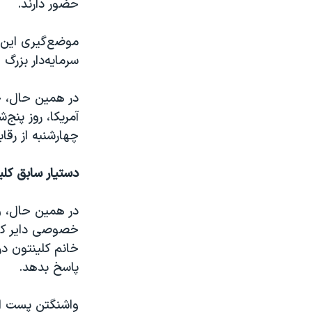
حضور دارند.
موضع‌گیری این 
سرمایه‌دار بزرگ
در همین حال، چ
آمریکا، روز پنج
چهارشنبه از رقا
دستیار سابق کل
خصوصی دایر کرد
خانم کلینتون د
پاسخ بدهد.
واشنگتن پست از 