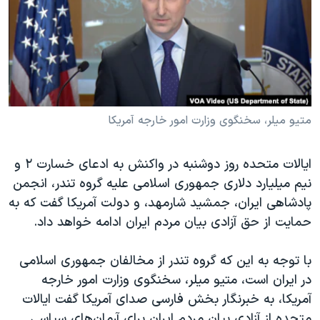
دنبال کنید
مستندها
فرهنگ و زندگی
حقوق شهروندی
انتخابات ریاست جمهوری آمریکا ۲۰۲۴
اقتصادی
حمله جمهوری اسلامی به اسرائیل
رمز مهسا
علم و فناوری
زبانهای مختلف
اسرائیل در جنگ
ورزش زنان در ایران
متیو میلر، سخنگوی وزارت امور خارجه آمریکا
گالری عکس
اعتراضات زن، زندگی، آزادی
ایالات متحده روز دوشنبه در واکنش به ادعای خسارت ٢ و
آرشیو پخش زنده
مجموعه مستندهای دادخواهی
نیم میلیارد دلاری جمهوری اسلامی علیه گروه تندر، انجمن
تریبونال مردمی آبان ۹۸
پادشاهی ایران، جمشید شارمهد، و دولت آمریکا گفت که به
حمایت از حق آزادی بیان مردم ایران ادامه خواهد داد.
دادگاه حمید نوری
چهل سال گروگان‌گیری
با توجه به این که گروه تندر از مخالفان جمهوری اسلامی
قانون شفافیت دارائی کادر رهبری ایران
در ایران است، متیو میلر، سخنگوی وزارت امور خارجه
آمریکا، به خبرنگار بخش فارسی صدای آمریکا گفت ایالات
اعتراضات مردمی آبان ۹۸
متحده از آزادی بیان مردم ایران برای آرمان‌های سیاسی