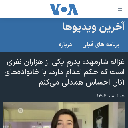
ینکهای
ابل
سترسی
آخرین ویدیوها
خانه
هش
نسخه سبک وب‌سایت
ه
برنامه های قبلی
درباره
حتوای
موضوع ها
صلی
غزاله شارمهد: پدرم یکی از هزاران نفری
برنامه های تلویزیونی
ایران
هش
است که حکم اعدام دارد، با خانواده‌‌های
جدول برنامه ها
ه
آمریکا
فحه
آنان احساس همدلی می‌کنم
صفحه‌های ویژه
جهان
صلی
فرکانس‌های صدای آمریکا
ورزشی
جام جهانی ۲۰۲۶
هش
۰۵ اسفند ۱۴۰۲
پخش رادیویی
ه
گزیده‌ها
عملیات خشم حماسی
ستجو
۲۵۰سالگی آمریکا
ویژه برنامه‌ها
یادگیری زبان انگلیسی
ویدیوها
بایگانی برنامه‌های تلویزیونی