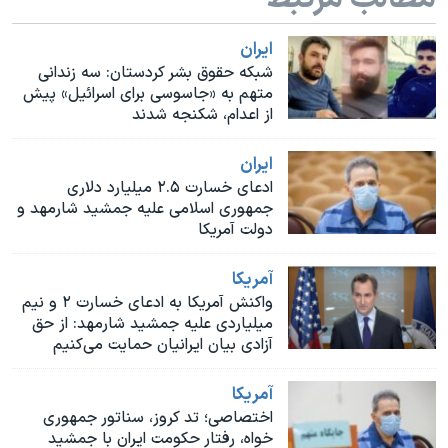
اسرائیل در جنگ
نرگس محمدی برنده جایزه نوبل صلح
ايران
شبکه حقوق بشر کردستان: سه زندانی
همایش محافظه‌کاران آمریکا «سی‌پک»
متهم به «جاسوسی برای اسرائیل» پیش
از اعدام، شکنجه شدند
صفحه‌های ویژه
سفر پرزیدنت ترامپ به چین
ايران
ادعای خسارت ۲.۵ میلیارد دلاری
جمهوری اسلامی علیه جمشید شارمهد و
دولت آمریکا
آمريکا
واکنش آمریکا به ادعای خسارت ٢ و نیم
میلیاردی علیه جمشید شارمهد: از حق
آزادی بیان ایرانیان حمایت می‌کنیم
آمريکا
اختصاصی؛ تد کروز، سناتور جمهوری
خواه، رفتار حکومت ایران با جمشید