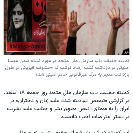
دنبال کنید
مستندها
فرهنگ و زندگی
حقوق شهروندی
انتخابات ریاست جمهوری آمریکا ۲۰۲۴
اقتصادی
حمله جمهوری اسلامی به اسرائیل
رمز مهسا
علم و فناوری
زبانهای مختلف
اسرائیل در جنگ
ورزش زنان در ایران
گالری عکس
اعتراضات زن، زندگی، آزادی
کمیته حقیقت یاب سازمان ملل متحد در مورد کشته شدن مهسا
امنیتی در بازداشت گشت ارشاد نوشت که «خشونت فیزیکی در طول
آرشیو پخش زنده
مجموعه مستندهای دادخواهی
بازداشت منجر به مرگ غیرقانونی خانم امینی شد»
تریبونال مردمی آبان ۹۸
دادگاه حمید نوری
کمیته حقیقت یاب سازمان ملل متحد روز جمعه ۱۸ اسفند،
در گزارشی «تبعیض نهادینه شده علیه زنان و دختران» در
چهل سال گروگان‌گیری
ایران را به معنای «نقض حقوق بشر و جنایت علیه بشریت
قانون شفافیت دارائی کادر رهبری ایران
در بستر اعتراضات اخیر» دانست.
اعتراضات مردمی آبان ۹۸
این کمیته که از سوی شورای حقوق بشر سازمان ملل