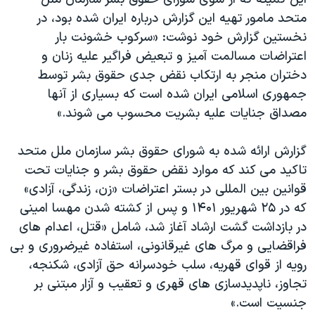
اسرائیل در جنگ
متحد مامور تهیه این گزارش درباره ایران شده بود، در
نرگس محمدی برنده جایزه نوبل صلح
نخستین گزارش خود نوشت: «سرکوب خشونت بار
همایش محافظه‌کاران آمریکا «سی‌پک»
اعتراضات مسالمت آمیز و تبعیض فراگیر علیه زنان و
دختران منجر به ارتکاب نقض جدی حقوق بشر توسط
صفحه‌های ویژه
جمهوری اسلامی ایران شده است که بسیاری از آنها
سفر پرزیدنت ترامپ به چین
مصداق جنایات علیه بشریت محسوب می شوند.»
گزارش ارائه شده به شورای حقوق بشر سازمان ملل متحد
تاکید می کند که موارد نقض حقوق بشر و جنایات تحت
قوانین بین المللی در بستر اعتراضات «زن، زندگی، آزادی»
که در ۲۵ شهریور ۱۴۰۱ و پس از کشته شدن مهسا امینی
در بازداشت گشت ارشاد آغاز شد، شامل «قتل، اعدام های
فراقضایی و مرگ های غیرقانونی، استفاده غیرضروری و بی
رویه از قوای قهریه، سلب خودسرانه حق آزادی، شکنجه،
تجاوز، ناپدیدسازی های قهری و تعقیب و آزار مبتنی بر
جنسیت است.»