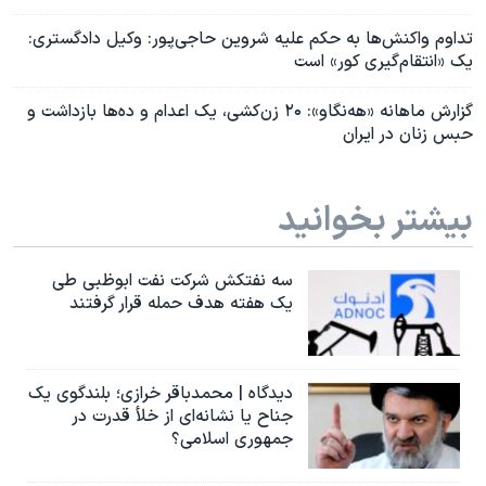
تداوم واکنش‌ها به حکم علیه شروین حاجی‌پور: وکیل دادگستری:
یک «انتقام‌گیری کور» است
گزارش ماهانه «هه‌نگاو»: ۲۰ زن‌کشی، یک اعدام و ده‌ها بازداشت و
حبس زنان در ایران
بیشتر بخوانید
سه نفتکش شرکت نفت ابوظبی طی
یک هفته هدف حمله قرار گرفتند
دیدگاه | محمدباقر خرازی؛ بلندگوی یک
جناح یا نشانه‌ای از خلأ قدرت در
جمهوری اسلامی؟