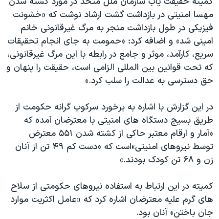
کمیته حقیقت یاب سازمان ملل متحد در مورد کشته شدن
مهسا امنیتی در بازداشت گشت ارشاد نوشت که «خشونت
فیزیکی در طول بازداشت منجر به مرگ غیرقانونی خانم
امینی شد» و اضافه کرد: «حمومت به جای انجام تحقیقات
سریع، کارآمد، موثر و جامع در رابطه با این مرگ غیرقانونی،
که تحت قوانین بین المللی الزامی است، حقیقت را پنهان و
حق دسترسی به عدالت را سلب کرد.»
در این گزارش با اشاره به برخورد سرکوب گرانه حکومت از
طریق بسیج دستگاه های امنیتی با معترضان آمده که
«آمار و ارقام معتبر حاکی از کشته شدن ۵۵۱ معترض
توسط نیروهای امنیتی»‌است که «دست کم ۴۹ تن از آنان
زن و ۶۸ تن کودک بودند.»
کمیته در این ارتباط به استفاده نیروهای حکومتی از سلاح
های گرم علیه معترضان اشاره کرد که «عامل اکثریت موارد
جان باختن» آنان بود.