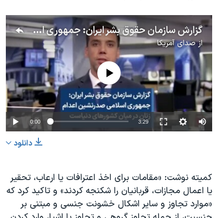
گزارش سازمان حقوق بشر ایران: جمهوری اسلامی صدرنشین اعدام زنان در میان کشورهای دنیاست
از
صدای آمریکا
No media source currently available
0:00
3:29
دانلود
کمیته نوشت: «مقامات برای اخذ اعترافات یا ارعاب، تحقیر
یا اعمال مجازات، قربانیان را شکنجه کردند» و تاکید کرد که
«موارد تجاوز و سایر اشکال خشونت جنسی و مبتنی بر
جنسیت، از جمله تجاوز گروهی و تجاوز با اشیا، وارد کردن