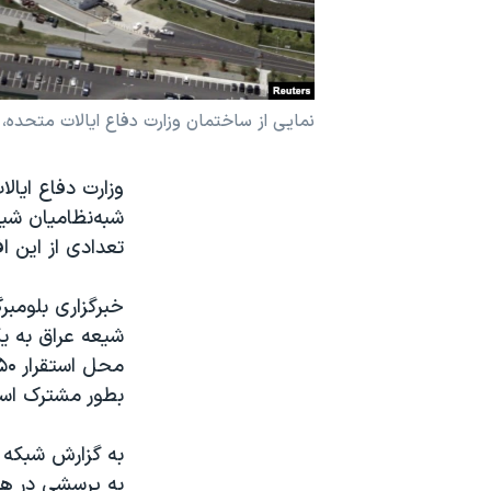
نرگس محمدی برنده جایزه نوبل صلح
همایش محافظه‌کاران آمریکا «سی‌پک»
صفحه‌های ویژه
نمایی از ساختمان وزارت دفاع ایالات متحده، 
سفر پرزیدنت ترامپ به چین
وزارت دفاع ایال
شبه‌نظامیان شی
تعدادی از این اف
خبرگزاری بلومبر
شیعه عراق به یک
بطور مشترک است
به گزارش شبکه 
به پرسشی در هم