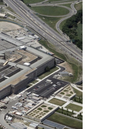
مستندها
فرهنگ و زندگی
حقوق شهروندی
انتخابات ریاست جمهوری آمریکا ۲۰۲۴
اقتصادی
حمله جمهوری اسلامی به اسرائیل
رمز مهسا
علم و فناوری
اسرائیل در جنگ
ورزش زنان در ایران
گالری عکس
اعتراضات زن، زندگی، آزادی
آرشیو پخش زنده
مجموعه مستندهای دادخواهی
تریبونال مردمی آبان ۹۸
دادگاه حمید نوری
چهل سال گروگان‌گیری
قانون شفافیت دارائی کادر رهبری ایران
اعتراضات مردمی آبان ۹۸
اسرائیل در جنگ