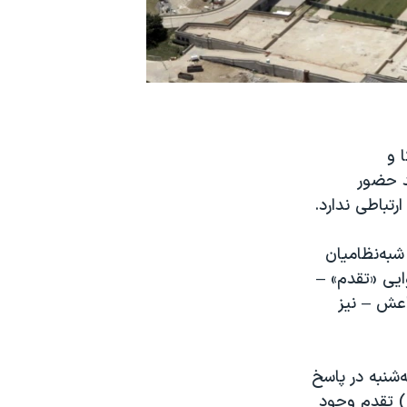
 و
د حضور
ارتباطی ندارد.
شبه‌نظامیان
ایی «تقدم» –
 داعش – نیز
شنبه در پاسخ
) تقدم وجود