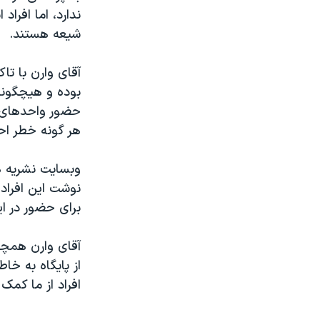
ندارد، اما افرا
شیعه هستند.
آقای وارن با تاک
بوده و هیچگونه
حضور واحدهای شب
هر گونه خطر اح
وبسایت نشریه هی
نوشت اين افراد 
برای حضور در اين
آقای وارن همچن
از پايگاه به خا
افراد از ما کمک