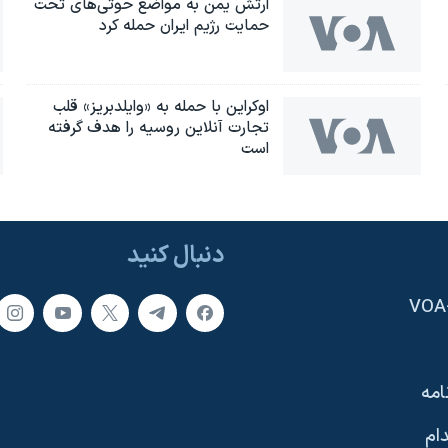
ارتش یمن به مواضع حوثی‌های تحت
حمایت رژیم ایران حمله کرد
اوکراین با حمله به «وایلدبریز» قلب
تجارت آنلاین روسیه را هدف گرفته
است
دنبال کنید
امه
ام