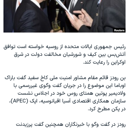
دنبال کنید
مستندها
فرهنگ و زندگی
حقوق شهروندی
انتخابات ریاست جمهوری آمریکا ۲۰۲۴
اقتصادی
حمله جمهوری اسلامی به اسرائیل
رمز مهسا
علم و فناوری
زبانهای مختلف
رئیس جمهوری ایالات متحده از روسیه خواسته است توافق
اسرائیل در جنگ
ورزش زنان در ایران
آتش‌بس بین کیف و شورشیان مخالفت دولت در شرق
گالری عکس
اعتراضات زن، زندگی، آزادی
اوکراین را رعایت کند.
آرشیو پخش زنده
مجموعه مستندهای دادخواهی
بن رودز قائم مقام مشاور امنیت ملی کاخ سفید گفت باراک
تریبونال مردمی آبان ۹۸
اوباما این موضوع را در جریان گفت وگوی غیررسمی با
دادگاه حمید نوری
ولادیمیر پوتین همتای روس خود در اجلاس نشست
چهل سال گروگان‌گیری
سازمان همکاری اقتصادی آسیا اقیانوسیه، اپک (APEC)،
در پکن مطرح کرد.
قانون شفافیت دارائی کادر رهبری ایران
اعتراضات مردمی آبان ۹۸
رودز در گفت وگو با خبرنگاران همچنین گفت پرزیدنت