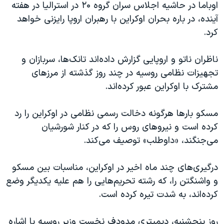
اسرائیل در جنگ
اوباما در حاشیه اجلاس سران گروه ۲۰ در استرالیا در هفته
آینده، در باره بحران اوکراین با رهبران اروپا رایزنی خواهد
نرگس محمدی برنده جایزه نوبل صلح
کرد.
همایش محافظه‌کاران آمریکا «سی‌پک»
صفحه‌های ویژه
ناظران ناتو و اروپایی گزارش داده‌اند تانک‌ها، سربازان و
تجهیزات نظامی روسیه در چند روز گذشته از مرزهای
سفر پرزیدنت ترامپ به چین
مشترک با اوکراین عبور کرده‌اند.
مسکو بارها هرگونه دخالت رسمی نظامی در اوکراین را رد
کرده است و نیروهای روس را که در کنار شورشیان
می‌جنگند، «داوطلب» توصیف می‌کند.
درگیری‌های چند ماه اخیر در اوکراین، مناسبات بین مسکو
و واشنگتن را، که رشته تحریم‌هایی را هم علیه یکدیگر وضع
کرده‌اند، به شدت تیره کرده است.
روز پنجشنبه، دیمیتری مدودف نخست وزیر روسیه با اشاره