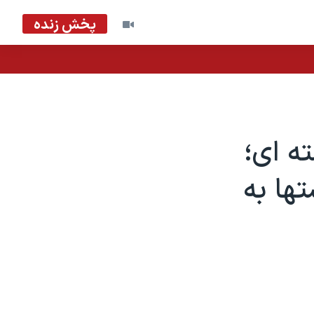
پخش زنده
ه ای؛
ها به