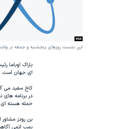
نرگس محمدی برنده جایزه نوبل صلح
همایش محافظه‌کاران آمریکا «سی‌پک»
صفحه‌های ویژه
سفر پرزیدنت ترامپ به چین
این نشست روزهای پنجشنبه و جمعه در واشنگت
‎باراک اوباما ر
ای جهان است.
در برنامه های 
حمله هسته ای ت
بن رودز مشاور 
بمب اتمی آگاهی