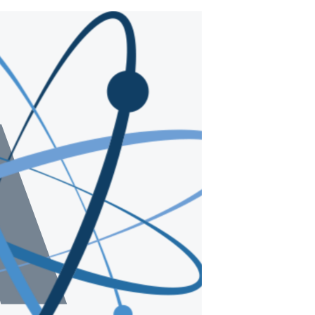
مستندها
فرهنگ و زندگی
حقوق شهروندی
انتخابات ریاست جمهوری آمریکا ۲۰۲۴
اقتصادی
حمله جمهوری اسلامی به اسرائیل
رمز مهسا
علم و فناوری
اسرائیل در جنگ
ورزش زنان در ایران
گالری عکس
اعتراضات زن، زندگی، آزادی
آرشیو پخش زنده
مجموعه مستندهای دادخواهی
تریبونال مردمی آبان ۹۸
دادگاه حمید نوری
چهل سال گروگان‌گیری
قانون شفافیت دارائی کادر رهبری ایران
اعتراضات مردمی آبان ۹۸
اسرائیل در جنگ