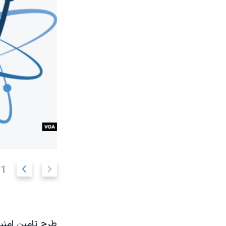
ا
ا
11
س
س
ل
ل
ا
ا
ی
ی
طرح تامین امنیت