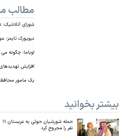
مطالب مر
شورای آتلانتیک: 
نیویورک تایمز: م
اوباما: چگونه می 
افزایش تهدیدهای 
یک مامور محافظ ن
بیشتر بخوانید
حمله شورشیان حوثی به عربستان ۱۱
نفر را مجروح کرد