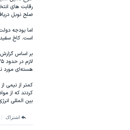
د
د
ق
ب
صلح نوبل دریاف
ب
ع
ل
د
اما بودجه دولت
ی
ی
است. کاخ سفید 
بر اساس گزارش 
هسته‌ای مورد ن
بین المللی انرژ
اشتراک