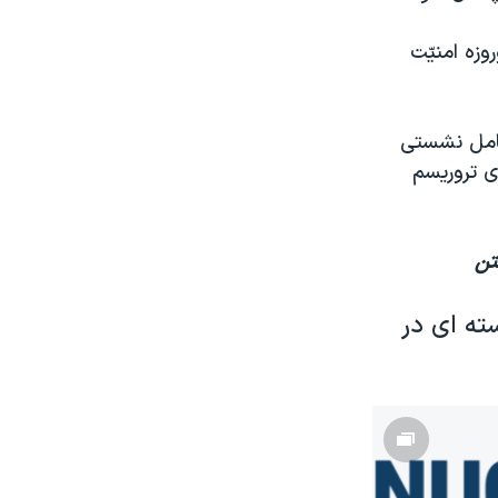
دوروزه امنیّت
شامل نشستی
ی تروریسم
تن
ه ای در