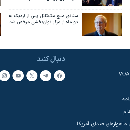
سناتور میچ مک‌کانل پس از نزدیک به
دو ماه از مرکز توان‌بخشی مرخص شد
دنبال کنید
امه
ام
ماهواره‌ای صدای آمریکا