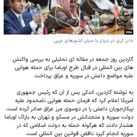
دنبال کنید
مستندها
فرهنگ و زندگی
حقوق شهروندی
انتخابات ریاست جمهوری آمریکا ۲۰۲۴
اقتصادی
حمله جمهوری اسلامی به اسرائیل
رمز مهسا
علم و فناوری
جان کری در دیدار با سران کشورهای عربی
زبانهای مختلف
اسرائیل در جنگ
ورزش زنان در ایران
گاردین روز جمعه در مقاله ای تحلیلی به بررسی واکنش
گالری عکس
اعتراضات زن، زندگی، آزادی
های بین المللی در قبال طرح اوباما برای حمله هوایی
آرشیو پخش زنده
مجموعه مستندهای دادخواهی
علیه مواضع داعش در سوریه و عراق پرداخت.
تریبونال مردمی آبان ۹۸
به نوشته گاردین، اندکی پس از آن که رئیس جمهوری
دادگاه حمید نوری
آمریکا اعلام کرد که فرمان حمله هوایی نامحدود علیه
چهل سال گروگان‌گیری
پیکارجویان داعش را در دوسوی مرز عراق صادر کرده است،
دولت سوریه و متحدانش در مسکو و تهران به باراک اوباما
قانون شفافیت دارائی کادر رهبری ایران
هشدار دادند که هرگونه حمله به دولت اسلامی که در
اعتراضات مردمی آبان ۹۸
سوریه انجام گیرد ناقض قوانین بین المللی است.