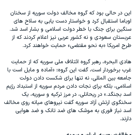
اسرائیل در جنگ
این در حالی بود که گروه مخالف دولت سوریه از سخنان
نرگس محمدی برنده جایزه نوبل صلح
اوباما استقبال کرد و خواستار دست یابی به سلاح های
همایش محافظه‌کاران آمریکا «سی‌پک»
سنگین برای جنگ با خطر دولت اسلامی و بشار اسد شد.
صفحه‌های ویژه
عربستان سعودی و نه کشور عربی نیز اعلام کردند که از
طرح امریکا «به نحو مقتضی» حمایت خواهند کرد.
سفر پرزیدنت ترامپ به چین
هادی البحره، رهبر گروه ائتلاف ملی سوریه که از حمایت
غرب برخوردار است، گفت این گروه: «آماده و مایل است با
جامعه بین المللی، نه تنها برای شکست دادن دولت
اسلامی، بلکه برای نجات دادن مردم سوریه از استبداد رژیم
اسد بجنگد.» در ریحانلی، در مرز ترکیه و سوریه، یک
سخنگوی ارتش آزاد سوریه گفت نیروهای میانه روی مخالف
اسد نیاز فوری به موشک های ضد تانک و ضد هوایی
دارند.