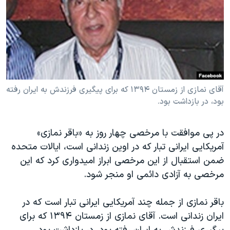
دنبال کنید
مستندها
فرهنگ و زندگی
حقوق شهروندی
انتخابات ریاست جمهوری آمریکا ۲۰۲۴
اقتصادی
حمله جمهوری اسلامی به اسرائیل
رمز مهسا
علم و فناوری
زبانهای مختلف
اسرائیل در جنگ
ورزش زنان در ایران
آقای نمازی از زمستان ۱۳۹۴ که برای پیگیری فرزندش به ایران رفته
بود، در بازداشت بود.
گالری عکس
اعتراضات زن، زندگی، آزادی
آرشیو پخش زنده
مجموعه مستندهای دادخواهی
در پی موافقت با مرخصی چهار روز به «باقر نمازی»
تریبونال مردمی آبان ۹۸
آمریکایی ایرانی تبار که در اوین زندانی است، ایالات متحده
دادگاه حمید نوری
ضمن استقبال از این مرخصی ابراز امیدواری کرد که این
مرخصی به آزادی دائمی او منجر شود.
چهل سال گروگان‌گیری
قانون شفافیت دارائی کادر رهبری ایران
باقر نمازی از جمله چند آمریکایی ایرانی تبار است که در
اعتراضات مردمی آبان ۹۸
ایران زندانی است. آقای نمازی از زمستان ۱۳۹۴ که برای