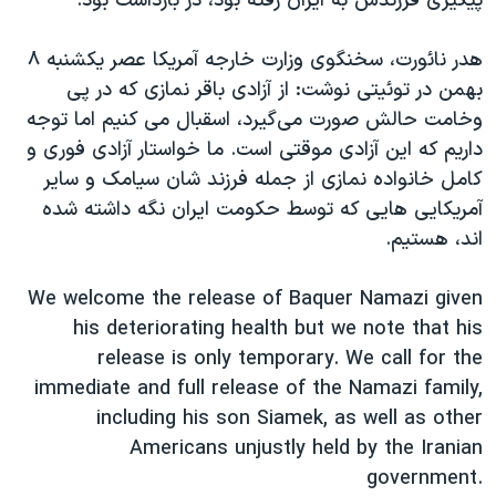
پیگیری فرزندش به ایران رفته بود، در بازداشت بود.
اسرائیل در جنگ
نرگس محمدی برنده جایزه نوبل صلح
هدر نائورت، سخنگوی وزارت خارجه آمریکا عصر یکشنبه ۸
همایش محافظه‌کاران آمریکا «سی‌پک»
بهمن در توئیتی نوشت: از آزادی باقر نمازی که در پی
وخامت حالش صورت می‌گیرد، اسقبال می کنیم اما توجه
صفحه‌های ویژه
داریم که این آزادی موقتی است. ما خواستار آزادی فوری و
سفر پرزیدنت ترامپ به چین
کامل خانواده نمازی از جمله فرزند شان سیامک و سایر
آمریکایی هایی که توسط حکومت ایران نگه داشته شده
اند، هستیم.
We welcome the release of Baquer Namazi given
his deteriorating health but we note that his
release is only temporary. We call for the
immediate and full release of the Namazi family,
including his son Siamek, as well as other
Americans unjustly held by the Iranian
government.