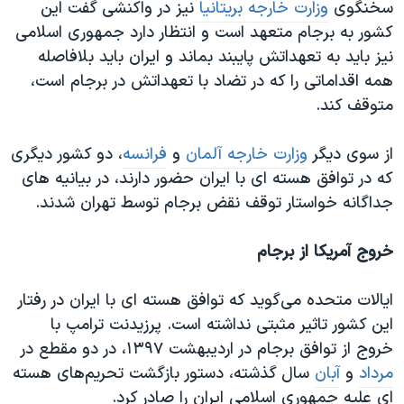
سخنگوی
وزارت خارجه بریتانیا
نیز در واکنشی گفت این
کشور به برجام متعهد است و انتظار دارد جمهوری اسلامی
نیز باید به تعهداتش پایبند بماند و ایران باید بلافاصله
همه اقداماتی را که در تضاد با تعهداتش در برجام است،
متوقف کند.
از سوی دیگر
وزارت خارجه آلمان
و
فرانسه
، دو کشور دیگری
که در توافق هسته ای با ایران حضور دارند، در بیانیه های
جداگانه خواستار توقف نقض برجام توسط تهران شدند.
خروج آمریکا از برجام
ایالات متحده می‌گوید که توافق هسته ای با ایران در رفتار
این کشور تاثیر مثبتی نداشته است. پرزیدنت ترامپ با
خروج از توافق برجام در اردیبهشت ۱۳۹۷، در دو مقطع در
مرداد
و
آبان
سال گذشته، دستور بازگشت تحریم‌های هسته
ای علیه جمهوری اسلامی ایران را صادر کرد.