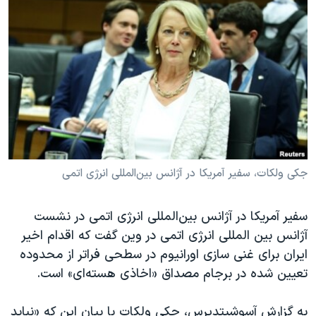
دنبال کنید
مستندها
فرهنگ و زندگی
حقوق شهروندی
انتخابات ریاست جمهوری آمریکا ۲۰۲۴
اقتصادی
حمله جمهوری اسلامی به اسرائیل
رمز مهسا
علم و فناوری
زبانهای مختلف
اسرائیل در جنگ
ورزش زنان در ایران
گالری عکس
اعتراضات زن، زندگی، آزادی
آرشیو پخش زنده
مجموعه مستندهای دادخواهی
جکی ولکات، سفیر آمریکا در آژانس بین‌المللی انرژی اتمی
تریبونال مردمی آبان ۹۸
سفیر آمریکا در آژانس بین‌المللی انرژی اتمی در نشست
دادگاه حمید نوری
آژانس بین المللی انرژی اتمی در وین گفت که اقدام اخیر
چهل سال گروگان‌گیری
ایران برای غنی سازی اورانیوم در سطحی فراتر از محدوده
قانون شفافیت دارائی کادر رهبری ایران
تعیین شده در برجام مصداق «اخاذی هسته‌ای» است.
اعتراضات مردمی آبان ۹۸
به گزارش آسوشیتدپرس، جکی ولکات با بیان این که «نباید