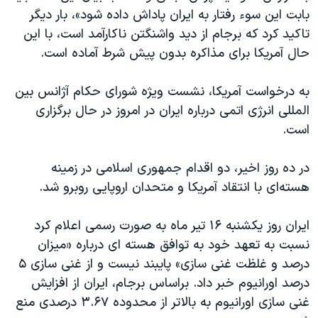
اسرائیل در جنگ
بابت این سوء رفتار به ایران پاداش داده شود»، بار دیگر
نرگس محمدی برنده جایزه نوبل صلح
تاکید کرد که برجام از دید واشنگتن ناکارآمد است، با این
حال آمریکا برای مذاکره بدون پیش شرط آماده است.
همایش محافظه‌کاران آمریکا «سی‌پک»
صفحه‌های ویژه
به درخواست آمریکا، نشست ویژه شورای حکام آژانس بین
سفر پرزیدنت ترامپ به چین
المللی انرژی اتمی درباره ایران در امروز در حال برگزاری
است.
در ده روز اخیر، دو اقدام جمهوری اسلامی در زمینه
هسته‌ای با انتقاد آمریکا و متحدان اروپایی روبرو شد.
ایران روز یکشنبه ۱۶ تیر ماه به صورت رسمی اعلام کرد
نسبت به تعهد خود به توافق هسته ای درباره «میزان
درصد و غلظت غنی سازی» پایبند نیست و از غنی سازی ۵
درصد اورانیوم خبر داد. براساس برجام، ایران از افزایش
غنی سازی اورانیوم به بالاتر از محدوده ۳.۶۷ درصدی منع