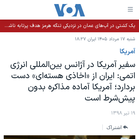
ینکهای
ابل
سترسی
یک کشتی در آب‌های عمان در نزدیکی تنگه هرمز هدف پرتابه ناشناس قرار گرفت
خانه
هش
شنبه ۱۷ مرداد ۱۴۰۵ ایران ۱۸:۲۷
نسخه سبک وب‌سایت
ه
آمريکا
حتوای
موضوع ها
صلی
سفیر آمریکا در آژانس بین‌المللی انرژی
برنامه های تلویزیونی
ایران
هش
اتمی: ایران از «اخاذی هسته‌ای» دست
جدول برنامه ها
ه
آمریکا
بردارد؛ آمریکا آماده مذاکره بدون
فحه
صفحه‌های ویژه
جهان
صلی
پیش‌شرط است
فرکانس‌های صدای آمریکا
ورزشی
جام جهانی ۲۰۲۶
هش
پخش رادیویی
ه
گزیده‌ها
عملیات خشم حماسی
۱۹ تیر ۱۳۹۸
ستجو
۲۵۰سالگی آمریکا
ویژه برنامه‌ها
یادگیری زبان انگلیسی
اشتراک
ویدیوها
بایگانی برنامه‌های تلویزیونی