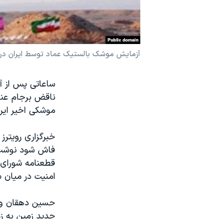
نرگس محمدی برنده جایزه نوبل صلح
همایش محافظه‌کاران آمریکا «سی‌پک»
صفحه‌های ویژه
آزمایش موشک بالستیک عماد توسط ایران در مه
سفر پرزیدنت ترامپ به چین
ساعاتی پس از آ
ناقض برجام عنو
موشکی اخیر ایران در نشست چهارشنب
خبرگزاری رویترز
فاش شود نوشت، 
قطعنامه شورای 
امنیت در میان ب
جدید زمین به زم