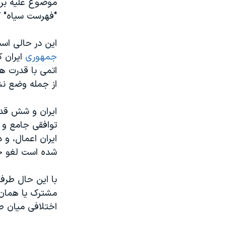
موضوع علیه برخی
"فهرست سیاه" ک
این در حالی است
جمهوری
ایران ک
اتمی با قدرت ه
از جمله وضع نشد
توافقی جامع و 
ایران اعمال، و 
شده است لغو خ
با این حال طرفی
مشترک یا همان ب
اختلافی میان ط