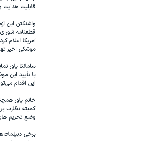
قابلیت هدایت و
واشنگتن این آز
قطعنامه شورای 
آمریکا اعلام کر
موشکی اخیر تهر
سامانتا پاور نم
با تأييد اين م
اين اقدام می‌تواند نقض آش
خانم پاور همچنی
کمیته نظارت بر 
وضع تحریم های 
برخی دیپلمات‌ها