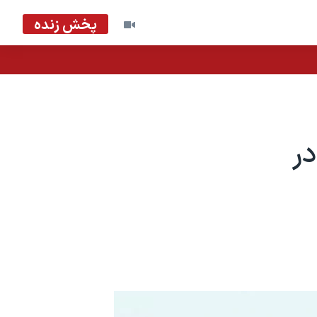
پخش زنده
در