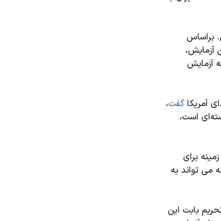
. براساس
 آزمایش،
ه آزمايش
ای آمريکا
گفت
،
ته‌ای است،
مینه برای
 می تواند به
حریم بابت این