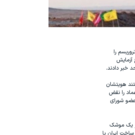
وریسم را
 آزمایش
ستند هویتشان
ماد را نقض
 عضو شورای
ش موفقیت آمیز یک موشک
اخت ایران با