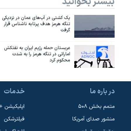
بیشتر بخوانید
یک کشتی در آب‌های عمان در نزدیکی
تنگه هرمز هدف پرتابه ناشناس قرار
گرفت
عربستان حمله رژیم ایران به نفتکش
اماراتی در تنگه هرمز را به‌ شدت
محکوم کرد
در باره ما
خدمات
متمم بخش ۵۰۸
اپلیکیشن +VOA
منشور صدای آمریکا
فیلترشکن