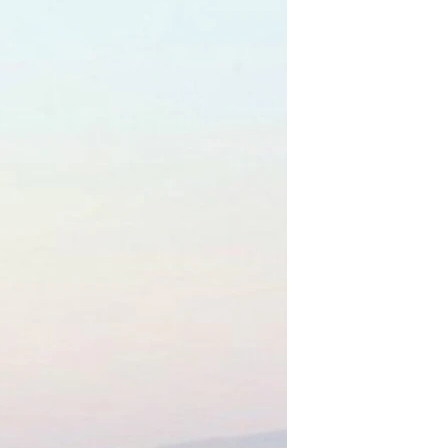
مستندها
فرهنگ و زندگی
حقوق شهروندی
انتخابات ریاست جمهوری آمریکا ۲۰۲۴
اقتصادی
حمله جمهوری اسلامی به اسرائیل
رمز مهسا
علم و فناوری
اسرائیل در جنگ
ورزش زنان در ایران
گالری عکس
اعتراضات زن، زندگی، آزادی
آرشیو پخش زنده
مجموعه مستندهای دادخواهی
تریبونال مردمی آبان ۹۸
دادگاه حمید نوری
چهل سال گروگان‌گیری
قانون شفافیت دارائی کادر رهبری ایران
اعتراضات مردمی آبان ۹۸
اسرائیل در جنگ