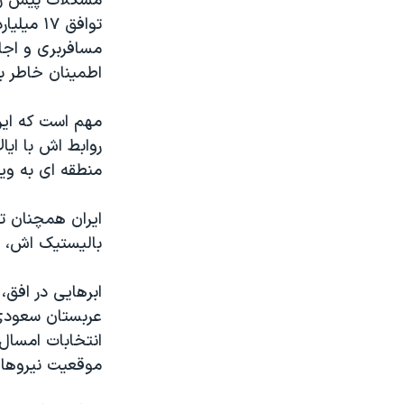
مشکلات پیش رو
اطمینان خاطر ب
مهم است که ایرا
روابط اش با ایا
منطقه ای به ویژ
ایران همچنان ت
بالیستیک اش، ن
ابرهایی در افق،
عربستان سعودی،
انتخابات امسال 
موقعیت نیروهای