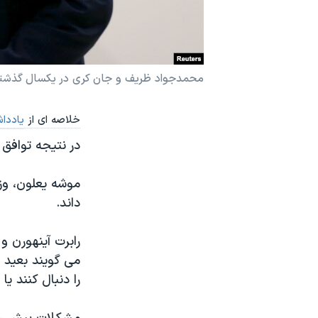
نرگس محمدی برنده جایزه نوبل صلح
همایش محافظه‌کاران آمریکا «سی‌پک»
صفحه‌های ویژه
محمدجواد ظریف و جان کری در یکسال گذشته چ
سفر پرزیدنت ترامپ به چین
خلاصه ای از
یاددا
در نتیجه تواف
موشه یعلون، وزی
داند.
رابرت آینهورن و
می گویند بعید 
را دنبال کنند یا