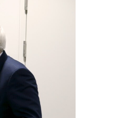
مستندها
فرهنگ و زندگی
حقوق شهروندی
انتخابات ریاست جمهوری آمریکا ۲۰۲۴
اقتصادی
حمله جمهوری اسلامی به اسرائیل
رمز مهسا
علم و فناوری
اسرائیل در جنگ
ورزش زنان در ایران
گالری عکس
اعتراضات زن، زندگی، آزادی
آرشیو پخش زنده
مجموعه مستندهای دادخواهی
تریبونال مردمی آبان ۹۸
دادگاه حمید نوری
چهل سال گروگان‌گیری
قانون شفافیت دارائی کادر رهبری ایران
اعتراضات مردمی آبان ۹۸
اسرائیل در جنگ