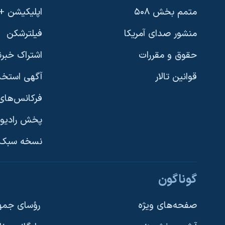
متمم بخش ۵۰۸
اپلیکیشن +VOA
منشور صدای آمریکا
فیلترشکن
حقوق و مقررات
اشتراک خبرن
قوانین تالار
آگهی استخد
فرکانس‌های 
پخش رادیو
یادگیری زبان انگلیسی
نسخه سبک 
دنبال کنید
گوناگون
صفحه‌های ویژه
رؤسای جمهو