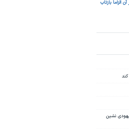
الزاماً بازتاب
کند
 یهودی نشین