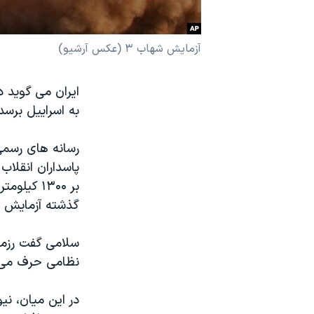
نرگس محمدی برنده جایزه نوبل صلح
همایش محافظه‌کاران آمریکا «سی‌پک»
آزمایش شهاب ۳ (عکس آرشیو)
صفحه‌های ویژه
ایران می گوید 
سفر پرزیدنت ترامپ به چین
به اسراییل برس
رسانه های رسمی 
گذشته آزمایش 
سلامی گفت رزما
نظامی حرف می ز
در این میان، نی