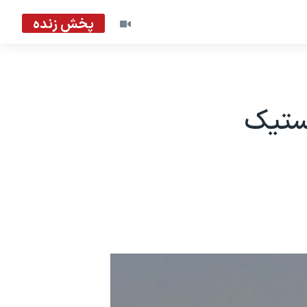
پخش زنده
ستيک