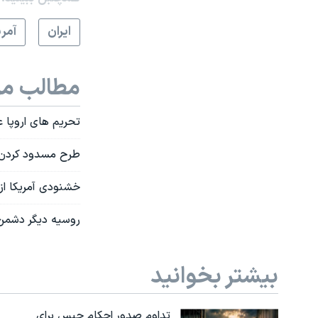
ايران
آمري
مطالب مر
تحریم های اروپا عل
طرح مسدود کردن 
خشنودی آمریکا از
روسیه دیگر دشمن
بیشتر بخوانید
تداوم صدور احکام حبس برای