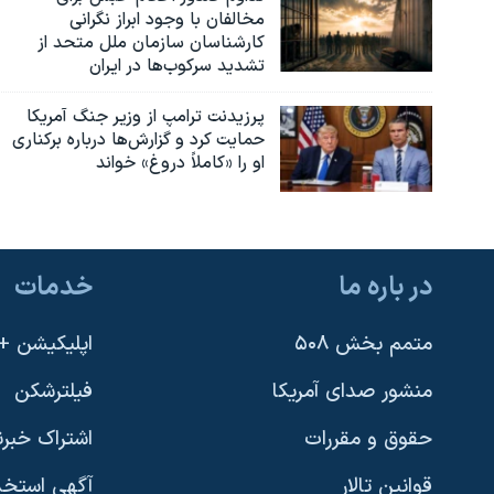
مخالفان با وجود ابراز نگرانی
کارشناسان سازمان ملل متحد از
تشدید سرکوب‌ها در ایران
پرزیدنت ترامپ از وزیر جنگ آمریکا
حمایت کرد و گزارش‌ها درباره برکناری
او را «کاملاً دروغ» خواند
در باره ما
خدمات
متمم بخش ۵۰۸
اپلیکیشن +VOA
منشور صدای آمریکا
فیلترشکن
حقوق و مقررات
اشتراک خبرن
قوانین تالار
آگهی استخد