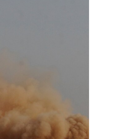
مستندها
فرهنگ و زندگی
حقوق شهروندی
انتخابات ریاست جمهوری آمریکا ۲۰۲۴
اقتصادی
حمله جمهوری اسلامی به اسرائیل
رمز مهسا
علم و فناوری
اسرائیل در جنگ
ورزش زنان در ایران
گالری عکس
اعتراضات زن، زندگی، آزادی
آرشیو پخش زنده
مجموعه مستندهای دادخواهی
تریبونال مردمی آبان ۹۸
دادگاه حمید نوری
چهل سال گروگان‌گیری
قانون شفافیت دارائی کادر رهبری ایران
اعتراضات مردمی آبان ۹۸
اسرائیل در جنگ