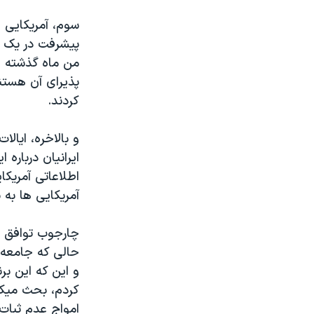
سوم، آمریکایی ه
پیشرفت در یک م
من ماه گذشته ای
پذیرای آن هستند
کردند.
و بالاخره، ایال
اطلاعاتی آمریکای
آمریکایی ها به 
چارجوب توافق ه
حالی که جامعه ب
و این که این برن
کردم، بحث میکرد
امواج عدم ثبات