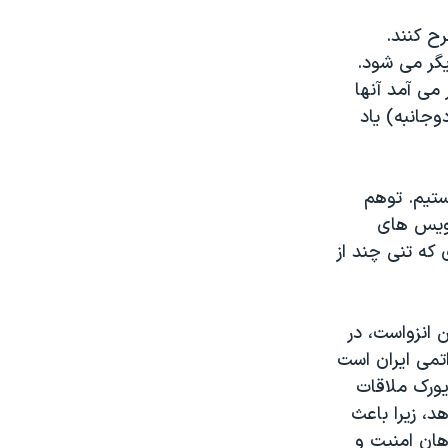
ح کنند.
گر می شود.
می آمد آنها
وجانبه) یاد
ستیم. توهم
 بی انتهاست، و قابل فهم است. در سال ۱۹۵۳، سرویس های
 که تنی چند از
 انزواست، در
اتمی ایران است
ویورک ملاقات
د، زیرا باعث
هان امنیت و