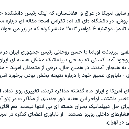
یر سابق آمریکا در عراق و افغانستان، که اینک رئیس دانشکده 
، در دانشگاه «ای اند ام» تکزاس است؛ مقاله ای درباره مذا
ر ۲۰۱۳ منتشر کرده که در زیر می خوانید:
لفنی پرزیدنت اوباما با حسن روحانی رئیس جمهوری ایران در س
بوجود آمد. کسانی که به حل دیپلماتیک مشکل هسته ای ایران ا
د به هیجان آمدند، در همین حال، برخی از متحدان آمریکا - مث
 ناباوری عمیق خود را درباره نتیجه بخش بودن برخورد آمریکا
ی آمریکا و ایران ماه گذشته مذاکره کردند، تغییری روی نداد، 
 تغییر داشتند. اواخر این هفته، دور جدیدی از مذاکرات در ژنو آ
رای حل دیپلماتیک بحران هسته ای بی انتها نیست. هم آقای ا
فشارهای داخلی روبرو هستند - از ناباوری اعضای کنگره در آمریک
 در تهران.