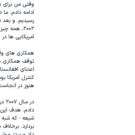
وقتی من برای با
ادامه دادم. ما 
رسیدیم. و بعد 
۲۰۰۲، همه چ
آمریکایی ها در
همکاری های واق
توقف همکاری ها)
اعتنای افغانستا
کنترل آمریکا بو
هنوز در آنجاست
در 
دادم. هدف این 
شیعه - که شبه 
بردارد. برخلاف 
داد و ستد موثر 