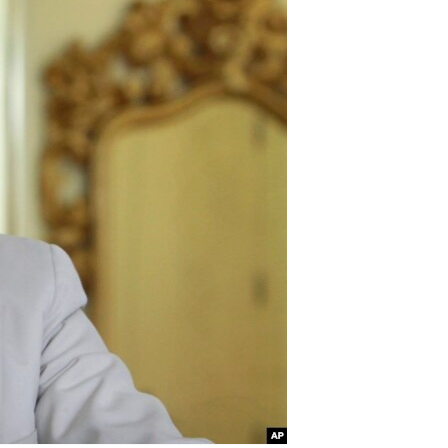
مستندها
فرهنگ و زندگی
حقوق شهروندی
انتخابات ریاست جمهوری آمریکا ۲۰۲۴
اقتصادی
حمله جمهوری اسلامی به اسرائیل
رمز مهسا
علم و فناوری
اسرائیل در جنگ
ورزش زنان در ایران
گالری عکس
اعتراضات زن، زندگی، آزادی
آرشیو پخش زنده
مجموعه مستندهای دادخواهی
تریبونال مردمی آبان ۹۸
دادگاه حمید نوری
چهل سال گروگان‌گیری
قانون شفافیت دارائی کادر رهبری ایران
اعتراضات مردمی آبان ۹۸
اسرائیل در جنگ