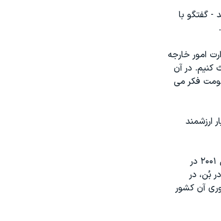
- گفتگو با
رت امور خارجه
 کنیم. در آن
کومت فکر می
ر ارزشمند
آنها همچنین مبلّغ عمل (دخالت) در افغانستان بودند. ما در ماههای آخر سال ۲۰۰۱ در
 بُن، در
ری آن کشور