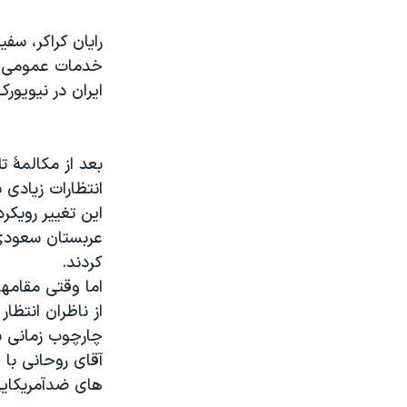
نرگس محمدی برنده جایزه نوبل صلح
رایان کراکر، سف
همایش محافظه‌کاران آمریکا «سی‌پک»
خدمات عمومی بوش
ایران در نیویورک تایمز، دوشنبه ۴ نوامب
صفحه‌های ویژه
سفر پرزیدنت ترامپ به چین
بعد از مکالمۀ ت
انتظارات زیادی 
این تغییر رویکر
عربستان سعودی -
کردند.
اما وقتی مقامها
از ناظران انتظار
چارچوب زمانی ب
آقای روحانی با 
های ضدآمریکایی