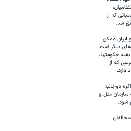
نظامیان،
 زد، عملیاتی که از
فق شد.
 ایران ممکن
های دیگر است.
بقیه حکومتها،
رسی که از
کره دوجانبه
 سازمان ملل و
م شود.
مخالفان