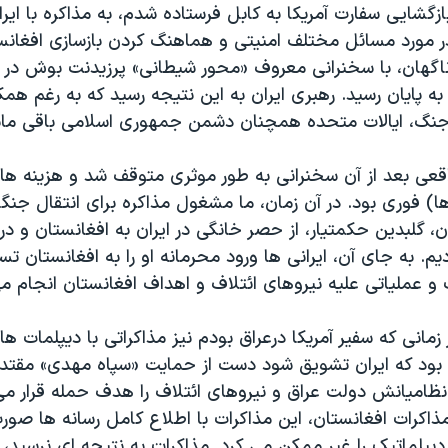
زگشایی سفارت آمریکا به کابل فرستاده شدم، به مذاکره با ایران
در مورد مسائل مختلف امنیتی و هماهنگ کردن بازسازی افغانس
ناگهان، با سخنرانی معروف «محور شیطانی» پرزیدنت بوش در 
یز به پایان رسید. رهبری ایران به این نتیجه رسید که به رغم همک
 جنگ، ایالات متحده همچنان دشمن جمهوری اسلامی باقی ما
عی بعد از آن سخنرانی به طور موثری متوقف شد و هزینه های
 فوری بود. در آن زمان، ما مشغول مذاکره برای انتقال جنگس
ن، گلبدین حکمتیار، از حصر خانگی در ایران به افغانستان و د
دیم. به جای آن، ایرانی ها ورود محرمانه او را به افغانستان تس
 و عملیاتی علیه نیروهای ائتلاف و اهداف افغانستان انجام م
سال ۲۰۰۷ در زمانی که سفیر آمریکا درعراق بودم نیز مذاکراتی با دیپلمات 
بود که ایران تشویق شود دست از حمایت «سپاه مهدی» مقتدا
نظامیانش دولت عراق و نیروهای ائتلاف را هدف حمله قرار می 
مذاکرات افغانستان، این مذاکرات با اطلاع کامل رسانه ها صور
دیپلماتیک را غیر ممکن می کرد. مذاکرات به نتیجه ای نرسید، آن