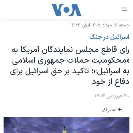
ینکهای
ابل
سترسی
جمعه ۱۶ مرداد ۱۴۰۵ ایران ۱۶:۲۶
خانه
هش
اسرائیل در جنگ
نسخه سبک وب‌سایت
ه
رای قاطع مجلس نمایندگان آمریکا به
حتوای
موضوع ها
«محکومیت حملات جمهوری اسلامی
صلی
برنامه های تلویزیونی
ایران
هش
به اسرائیل»؛ تاکید بر حق اسرائیل برای
جدول برنامه ها
ه
آمریکا
دفاع از خود
فحه
صفحه‌های ویژه
جهان
صلی
فرکانس‌های صدای آمریکا
۳۰ فروردین ۱۴۰۳
ورزشی
جام جهانی ۲۰۲۶
هش
پخش رادیویی
ه
گزیده‌ها
عملیات خشم حماسی
اشتراک
ستجو
۲۵۰سالگی آمریکا
ویژه برنامه‌ها
یادگیری زبان انگلیسی
ویدیوها
بایگانی برنامه‌های تلویزیونی