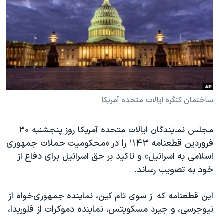
دنبال کنید
مستندها
فرهنگ و زندگی
حقوق شهروندی
انتخابات ریاست جمهوری آمریکا ۲۰۲۴
اقتصادی
حمله جمهوری اسلامی به اسرائیل
رمز مهسا
علم و فناوری
زبانهای مختلف
اسرائیل در جنگ
ورزش زنان در ایران
گالری عکس
اعتراضات زن، زندگی، آزادی
ساختمان کنگره ایالات متحده آمریکا
آرشیو پخش زنده
مجموعه مستندهای دادخواهی
مجلس نمایندگان ایالات متحده آمریکا روز پنجشنبه ۳۰
تریبونال مردمی آبان ۹۸
فروردین قطعنامه ۱۱۴۳ را در «محکومیت حملات جمهوری
دادگاه حمید نوری
اسلامی به اسرائیل» و تاکید بر حق اسرائیل برای دفاع از
خود به تصویب رساند.
چهل سال گروگان‌گیری
قانون شفافیت دارائی کادر رهبری ایران
این قطعنامه که از سوی تام کین، نماینده جمهوری‌خواه از
اعتراضات مردمی آبان ۹۸
نیوجرسی، و جیرد مسکویتس، نماینده دموکرات از فلوریدا،