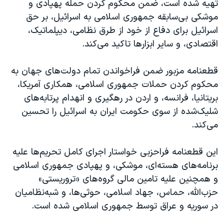
تهیه شده است، ضمن محکوم کردن حمله پهپادی و
اسرائیل در جنگ
موشکی بی‌سابقه جمهوری اسلامی به اسرائیل، بر حق
نرگس محمدی برنده جایزه نوبل صلح
اسرائیل برای دفاع از خود از طرق نظامی، دیپلماتیک،
همایش محافظه‌کاران آمریکا «سی‌پک»
اقتصادی، و سایر ابزارها تاکید می‌کند.
صفحه‌های ویژه
قطعنامه مزبور ضمن فراخواندن تمام دولت‌های جهان به
سفر پرزیدنت ترامپ به چین
محکوم کردن حملات جمهوری اسلامی، همکاری آمریکا،
بریتانیا، فرانسه، و اردن در رهگیری و انهدام پرتابه‌های
شلیک‌شده از سوی حکومت ایران به اسرائیل را تحسین
می‌کند.
این قطعنامه فراحزبی خواستار اجرای کامل تحریم‌ها علیه
برنامه‌های هسته‌ای، موشکی، و پهپادی جمهوری اسلامی
و همچنین علیه تامین مالی گروه‌های «تروریستی»
حزب‌الله، حماس، جهاد اسلامی، حوثی‌ها، و شبه‌نظامیان
در سوریه و عراق توسط جمهوری اسلامی شده است.