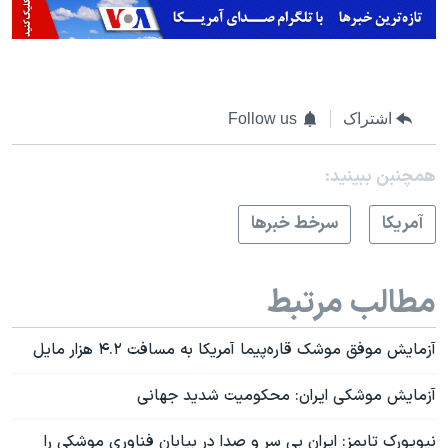
اشتراک
Follow us
همچنبن ببینید:
آمريکا
سرخط خبرها
مطالب مرتبط
آزمایش موفق موشک قاره‌پیما آمریکا به مسافت ۴.۲ هزار مایل
آزمايش موشكى ايران: محكوميت شديد جهانى
نیویورک تایمز: ایران بی سر و صدا در بیابان فناوری موشکی را