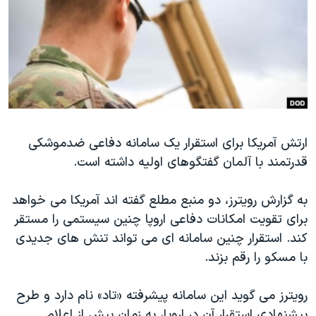
دنبال کنید
مستندها
فرهنگ و زندگی
حقوق شهروندی
انتخابات ریاست جمهوری آمریکا ۲۰۲۴
اقتصادی
حمله جمهوری اسلامی به اسرائیل
رمز مهسا
علم و فناوری
زبانهای مختلف
اسرائیل در جنگ
ورزش زنان در ایران
ارتش آمریکا برای استقرار یک سامانه دفاعی ضدموشکی
گالری عکس
اعتراضات زن، زندگی، آزادی
قدرتمند با آلمان گفتگوهای اولیه داشته است.
آرشیو پخش زنده
مجموعه مستندهای دادخواهی
تریبونال مردمی آبان ۹۸
به گزارش رویترز، دو منبع مطلع گفته اند آمریکا می خواهد
برای تقویت امکانات دفاعی اروپا چنین سیستمی را مستقر
دادگاه حمید نوری
کند. استقرار چنین سامانه ای می تواند تنش های جدیدی
چهل سال گروگان‌گیری
با مسکو را رقم بزند.
قانون شفافیت دارائی کادر رهبری ایران
رویترز می گوید این سامانه پیشرفته «تاد» نام دارد و طرح
اعتراضات مردمی آبان ۹۸
پیشنهادی استقرار آن در اروپا، به زمانِ پیش از اعلام