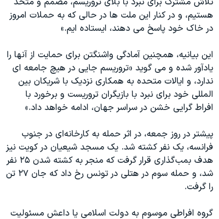
تلاش مشترک برای نبرد با بلای تروریسم، مصمم و متحد
اسرائیل در جنگ
هستیم، و در کنار این ملت ها در حالی که به حملات امروز
نرگس محمدی برنده جایزه نوبل صلح
در خاک خود پاسخ می دهند، ایستاده ایم.»
همایش محافظه‌کاران آمریکا «سی‌پک»
این بیانیه، همچنین آمادگی واشنگتن برای حمایت از آنها را
صفحه‌های ویژه
یادآور شده و می گوید «تروریسم جایی در هیچ جامعه ای
سفر پرزیدنت ترامپ به چین
ندارد، و ایالات متحده به همکاری نزدیک با شریکان بین
المللی خود برای نبرد با بازیگران تروریست و برخورد با
افراط گرایی خشن در سراسر جهان، ادامه خواهد داد.»
پیشتر در روز جمعه، در اثر حمله به کارخانه‌ای در جنوب
فرانسه، يک نفر کشته شد. یک مسجد شیعیان در کویت نیز
هدف بمب‌گذاری قرار گرفت که منجر به کشته شدن ۲۵ نفر
شد، و حمله سوم در هتلی در تونس رخ داد که جان ۲۷ تن
را گرفت.
گروه افراطی موسوم به دولت اسلامی یا داعش مسئولیت