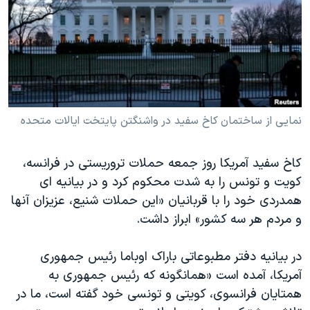
دنبال کنید
مستندها
فرهنگ و زندگی
حقوق شهروندی
انتخابات ریاست جمهوری آمریکا ۲۰۲۴
اقتصادی
حمله جمهوری اسلامی به اسرائیل
رمز مهسا
علم و فناوری
زبانهای مختلف
اسرائیل در جنگ
ورزش زنان در ایران
نمایی از ساختمان کاخ سفید در واشنگتن پایتخت ایالات متحده
گالری عکس
اعتراضات زن، زندگی، آزادی
کاخ سفید آمریکا روز جمعه حملات تروریستی در فرانسه،
آرشیو پخش زنده
مجموعه مستندهای دادخواهی
کویت و تونس را به شدت محکوم کرد و در بیانیه ای
تریبونال مردمی آبان ۹۸
همدردی خود را با قربانیان «این حملات شنیع، عزیزان آنها
دادگاه حمید نوری
و مردم هر سه کشور» ابراز داشت.
چهل سال گروگان‌گیری
در بیانیه دفتر مطبوعاتی باراک اوباما رئیس جمهوری
قانون شفافیت دارائی کادر رهبری ایران
آمریکا، آمده است «همانگونه که رئیس جمهوری به
اعتراضات مردمی آبان ۹۸
همتایان فرانسوی، کویتی و تونسی خود گفته است، ما در