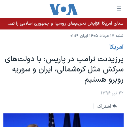
ینکهای
ابل
سترسی
سنای آمریکا افزایش تحریم‌های روسیه و جمهوری اسلامی را تصویب کرد؛ زلنسکی از این اقدام تشکر کرد
خانه
هش
شنبه ۱۷ مرداد ۱۴۰۵ ایران ۰۱:۱۹
نسخه سبک وب‌سایت
ه
آمريکا
حتوای
موضوع ها
صلی
پرزیدنت ترامپ در پاریس: با دولت‌های
برنامه های تلویزیونی
ایران
هش
سرکش مثل کره‌شمالی، ایران و سوریه
جدول برنامه ها
ه
آمریکا
روبرو هستیم
فحه
صفحه‌های ویژه
جهان
صلی
فرکانس‌های صدای آمریکا
ورزشی
جام جهانی ۲۰۲۶
۲۲ تیر ۱۳۹۶
هش
پخش رادیویی
ه
گزیده‌ها
عملیات خشم حماسی
اشتراک
ستجو
۲۵۰سالگی آمریکا
ویژه برنامه‌ها
یادگیری زبان انگلیسی
ویدیوها
بایگانی برنامه‌های تلویزیونی