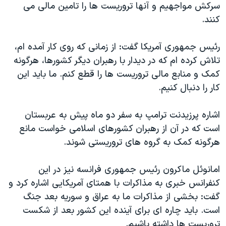
اسرائیل در جنگ
سرکش مواجهیم و آنها تروریست ها را تامین مالی می
کنند.
نرگس محمدی برنده جایزه نوبل صلح
همایش محافظه‌کاران آمریکا «سی‌پک»
رئیس جمهوری آمریکا گفت: از زمانی که روی کار آمده ام،
صفحه‌های ویژه
تلاش کرده ام که در دیدار با رهبران دیگر کشورها، هرگونه
کمک و منابع مالی تروریست ها را قطع کنم. ما باید این
سفر پرزیدنت ترامپ به چین
کار را دنبال کنیم.
اشاره پرزیدنت ترامپ به سفر دو ماه پیش به عربستان
است که در آن از رهبران کشورهای اسلامی خواست مانع
هرگونه کمک به گروه های تروریستی شوند.
امانوئل ماکرون رئیس جمهوری فرانسه نیز در این
کنفرانس خبری به مذاکرات با همتای آمریکایی اشاره کرد و
گفت: بخشی از مذاکرات ما به عراق و سوریه بعد جنگ
است. باید چاره ای برای آینده این کشور بعد از شکست
تروریست ها داشته باشیم.