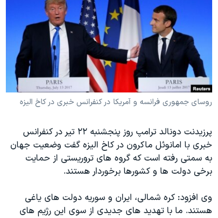
دنبال کنید
مستندها
فرهنگ و زندگی
حقوق شهروندی
انتخابات ریاست جمهوری آمریکا ۲۰۲۴
اقتصادی
حمله جمهوری اسلامی به اسرائیل
رمز مهسا
علم و فناوری
زبانهای مختلف
اسرائیل در جنگ
ورزش زنان در ایران
گالری عکس
اعتراضات زن، زندگی، آزادی
روسای جمهوری فرانسه و آمریکا در کنفرانس خبری در کاخ الیزه
آرشیو پخش زنده
مجموعه مستندهای دادخواهی
پرزیدنت دونالد ترامپ روز پنجشنبه ۲۲ تیر در کنفرانس
تریبونال مردمی آبان ۹۸
خبری با امانوئل ماکرون در کاخ الیزه گفت وضعیت جهان
دادگاه حمید نوری
به سمتی رفته است که گروه های تروریستی از حمایت
چهل سال گروگان‌گیری
برخی دولت ها و کشورها برخوردار هستند.
قانون شفافیت دارائی کادر رهبری ایران
وی افزود: کره شمالی، ایران و سوریه دولت های یاغی
اعتراضات مردمی آبان ۹۸
هستند. ما با تهدید های جدیدی از سوی این رژیم های