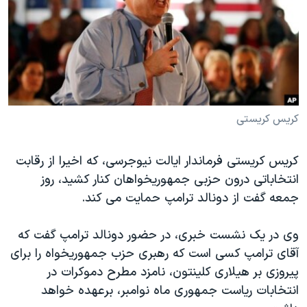
دنبال کنید
مستندها
فرهنگ و زندگی
حقوق شهروندی
انتخابات ریاست جمهوری آمریکا ۲۰۲۴
اقتصادی
حمله جمهوری اسلامی به اسرائیل
رمز مهسا
علم و فناوری
زبانهای مختلف
اسرائیل در جنگ
ورزش زنان در ایران
کریس کریستی
گالری عکس
اعتراضات زن، زندگی، آزادی
کریس کریستی فرماندار ایالت نیوجرسی، که اخیرا از رقابت
آرشیو پخش زنده
مجموعه مستندهای دادخواهی
انتخاباتی درون حزبی جمهوریخواهان کنار کشید، روز
تریبونال مردمی آبان ۹۸
جمعه گفت از دونالد ترامپ حمایت می کند.
دادگاه حمید نوری
وی در یک نشست خبری، در حضور دونالد ترامپ گفت که
چهل سال گروگان‌گیری
آقای ترامپ کسی است که رهبری حزب جمهوریخواه را برای
قانون شفافیت دارائی کادر رهبری ایران
پیروزی بر هیلاری کلینتون، نامزد مطرح دموکرات در
اعتراضات مردمی آبان ۹۸
انتخابات ریاست جمهوری ماه نوامبر، برعهده خواهد