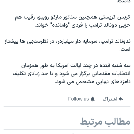
داشت.
اسرائیل در جنگ
نرگس محمدی برنده جایزه نوبل صلح
کریس کریستی همچنین سناتور مارکو روبیو، رقیب هم
همایش محافظه‌کاران آمریکا «سی‌پک»
حزبی دونالد ترامپ را فردی "وامانده" خواند.
صفحه‌های ویژه
ئدونالد ترامپ، سرمایه دار میلیاردر، در نظرسنجی ها پیشتاز
سفر پرزیدنت ترامپ به چین
است.
سه شنبه آینده در چند ایالت آمریکا به طور همزمان
انتخابات مقدماتی برگزار می شود و تا حد زیادی تکلیف
نامزدهای نهایی مشخص می شود.
اشتراک
Follow us
مطالب مرتبط