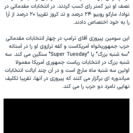
اسرائیل در جنگ
نصف او نیز کمتر رای کسب کردند. در انتخابات مقدماتی در
نرگس محمدی برنده جایزه نوبل صلح
نوادا، مارکو روبیو ۲۴ درصد و تد کروز تقریبا ۲۰ درصد از آرا
را به خود اختصاص دادند.
همایش محافظه‌کاران آمریکا «سی‌پک»
صفحه‌های ویژه
این سومین پیروزی آقای ترامپ در چهار انتخابات مقدماتی
سفر پرزیدنت ترامپ به چین
حزب جمهوریخواه آمریکاست و کفه ترازوی او را در آستانه
"سه شنبه بزرگ" یا "Super Tuesday" سنگین می کند. سه
شنبه بزرگ در انتخابات ریاست جمهوری آمریکا معمولا
اولین سه شنبه ماه مارچ است و در آن چند ایالت انتخابات
میاندوره ای برگزار می کنند که پیروزی در آنها، تقریبا تکلیف
نهایی نامزد دو حزب را می کند.