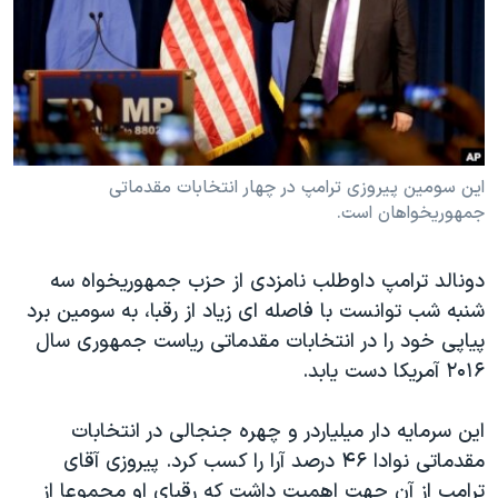
دنبال کنید
مستندها
فرهنگ و زندگی
حقوق شهروندی
انتخابات ریاست جمهوری آمریکا ۲۰۲۴
اقتصادی
حمله جمهوری اسلامی به اسرائیل
رمز مهسا
علم و فناوری
زبانهای مختلف
اسرائیل در جنگ
ورزش زنان در ایران
این سومین پیروزی ترامپ در چهار انتخابات مقدماتی
جمهوریخواهان است.
گالری عکس
اعتراضات زن، زندگی، آزادی
آرشیو پخش زنده
مجموعه مستندهای دادخواهی
دونالد ترامپ داوطلب نامزدی از حزب جمهوریخواه سه
تریبونال مردمی آبان ۹۸
شنبه شب توانست با فاصله ای زیاد از رقبا، به سومین برد
پیاپی خود را در انتخابات مقدماتی ریاست جمهوری سال
دادگاه حمید نوری
۲۰۱۶ آمریکا دست یابد.
چهل سال گروگان‌گیری
قانون شفافیت دارائی کادر رهبری ایران
این سرمایه دار میلیاردر و چهره جنجالی در انتخابات
مقدماتی نوادا ۴۶ درصد آرا را کسب کرد. پیروزی آقای
اعتراضات مردمی آبان ۹۸
ترامپ از آن جهت اهمیت داشت که رقبای او مجموعا از