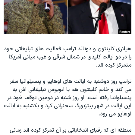
دنبال کنید
مستندها
فرهنگ و زندگی
حقوق شهروندی
انتخابات ریاست جمهوری آمریکا ۲۰۲۴
اقتصادی
حمله جمهوری اسلامی به اسرائیل
رمز مهسا
علم و فناوری
زبانهای مختلف
هیلاری کلینتون و دونالد ترامپ فعالیت های تبلیغاتی خود
اسرائیل در جنگ
ورزش زنان در ایران
را در دو ایالت کلیدی در شمال شرقی و غرب میانی آمریکا
گالری عکس
اعتراضات زن، زندگی، آزادی
متمرکز کرده اند.
آرشیو پخش زنده
مجموعه مستندهای دادخواهی
ترامپ روز دوشنبه به ایالت های اوهایو و پنسیلوانیا سفر
تریبونال مردمی آبان ۹۸
می کند و خانم کلینتون هم با اتوبوس تبلیغاتی اش به
دادگاه حمید نوری
پنسیلوانیا رفته است. او روز شنبه در دومین توقف خود در
چهل سال گروگان‌گیری
این ایالت در شهر پیتزبورگ سخنرانی کرد و یکشنبه به ایالت
اوهایو می رود.
قانون شفافیت دارائی کادر رهبری ایران
اعتراضات مردمی آبان ۹۸
منطقه ای که رقبای انتخاباتی بر آن تمرکز کرده اند زمانی