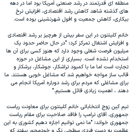
اسرائیل در جنگ
منطقه ای قدرتمند در رشد صنعتی آمریکا بود اما در دهه
های گذشته شاهد کاهش رشد اقتصادی، افزایش نرخ
نرگس محمدی برنده جایزه نوبل صلح
بیکاری، کاهش جمعیت و افول شهرنشینی بوده است.
همایش محافظه‌کاران آمریکا «سی‌پک»
صفحه‌های ویژه
خانم کلینتون در این سفر بیش از هرچیز بر رشد اقتصادی
و افزایش اشتغال تمرکز کرد: "در حال حاضر حدود یک
سفر پرزیدنت ترامپ به چین
میلیون فرصت شغلی وجود دارد که هنوز کسی برای آن ها
استخدام نشده است. بسیاری از این مشاغل در حوزه
تجارت است اما ما با کمبود تراشکار، جوشکار، برشکار و
قالب ساز مواجه خواهیم شد که مشاغل خوبی هستند. ما
برای مشاغلی که مردم برای رشد دوباره آمریکا انجام می
دهند ، اهمیت زیادی قائل هستیم."
تیم کین زوج انتخاباتی خانم کلینتون برای معاونت ریاست
جمهوری، آقای ترامپ را فاقد صلاحیت برای مقام ریاست
جمهوری خواند: "ما نمی توانیم اجازه دهیم کشوری به این
عظمت به دست فردی سطحی نگر و خودمحور بیفتد که