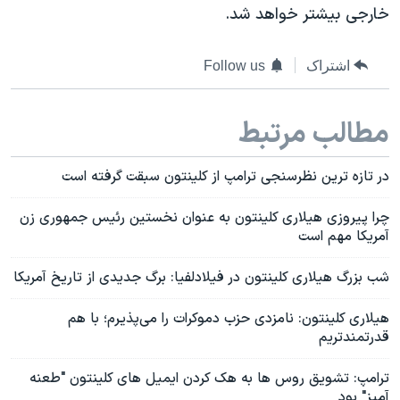
خارجی بیشتر خواهد شد.
اشتراک
Follow us
مطالب مرتبط
در تازه ترین نظرسنجی ترامپ از کلینتون سبقت گرفته است
چرا پیروزی هیلاری کلینتون به عنوان نخستین رئیس جمهوری زن
آمریکا مهم است
شب بزرگ هیلاری کلینتون در فیلادلفیا: برگ جدیدی از تاریخ آمریکا
هیلاری کلینتون: نامزدی حزب دموکرات را می‌پذیرم؛ با هم
قدرتمندتریم
‎ترامپ: تشویق روس ها به هک کردن ایمیل های کلینتون "طعنه
آمیز" بود