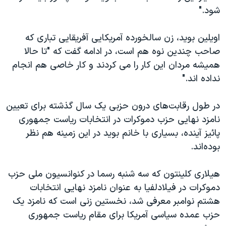
اسرائیل در جنگ
شود."
نرگس محمدی برنده جایزه نوبل صلح
اویلین بوید، زن سالخورده آمریکایی آفریقایی تباری که
همایش محافظه‌کاران آمریکا «سی‌پک»
صاحب چندین نوه هم است، در ادامه گفت که "تا حالا
صفحه‌های ویژه
همیشه مردان این کار را می کردند و کار خاصی هم انجام
سفر پرزیدنت ترامپ به چین
نداده اند."
در طول رقابت‌های درون حزبی یک سال گذشته برای تعیین
نامزد نهایی حزب دموکرات در انتخابات ریاست جمهوری
پائیز آینده، بسیاری با خانم بوید در این زمینه هم نظر
بوده‌اند.
هیلاری کلینتون که سه شنبه رسما در کنوانسیون ملی حزب
دموکرات در فیلادلفیا به عنوان نامزد نهایی انتخابات
هشتم نوامبر معرفی شد، نخستین زنی است که نامزد یک
حزب عمده سیاسی آمریکا برای مقام ریاست جمهوری