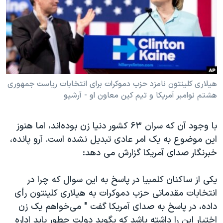
دنبال کنید
مستندها
فرهنگ و زندگی
حقوق شهروندی
انتخابات ریاست جمهوری آمریکا ۲۰۲۴
اقتصادی
حمله جمهوری اسلامی به اسرائیل
رمز مهسا
علم و فناوری
زبانهای مختلف
اسرائیل در جنگ
ورزش زنان در ایران
هیلاری کلینتون نامزد حزب دموکرات برای انتخابات ریاست جمهوری
هشتم نوامبر آمریکا و تیم کین معاون او - آرشیو
گالری عکس
اعتراضات زن، زندگی، آزادی
آرشیو پخش زنده
مجموعه مستندهای دادخواهی
با وجود آن که سران ۶۳ کشور دنیا زن بوده‌اند، اما هنوز
تریبونال مردمی آبان ۹۸
این موضوع به یک امر عادی تبدیل نشده است. آرو پانده،
خبرنگار صدای آمریکا گزارش می دهد:
دادگاه حمید نوری
چهل سال گروگان‌گیری
یکی از ساکنان کلمبیا در پاسخ به این سوال که چرا در
قانون شفافیت دارائی کادر رهبری ایران
انتخابات مقدماتی حزب دموکرات به هیلاری کلینتون رأی
داده، در پاسخ به صدای آمریکا گفت " می‌خواهم یک زن
اعتراضات مردمی آبان ۹۸
اختیار این را داشته باشد که بگوید دولت چطور باید اداره