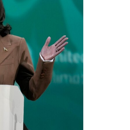
مستندها
فرهنگ و زندگی
حقوق شهروندی
انتخابات ریاست جمهوری آمریکا ۲۰۲۴
اقتصادی
حمله جمهوری اسلامی به اسرائیل
رمز مهسا
علم و فناوری
اسرائیل در جنگ
ورزش زنان در ایران
گالری عکس
اعتراضات زن، زندگی، آزادی
آرشیو پخش زنده
مجموعه مستندهای دادخواهی
تریبونال مردمی آبان ۹۸
دادگاه حمید نوری
چهل سال گروگان‌گیری
قانون شفافیت دارائی کادر رهبری ایران
اعتراضات مردمی آبان ۹۸
اسرائیل در جنگ