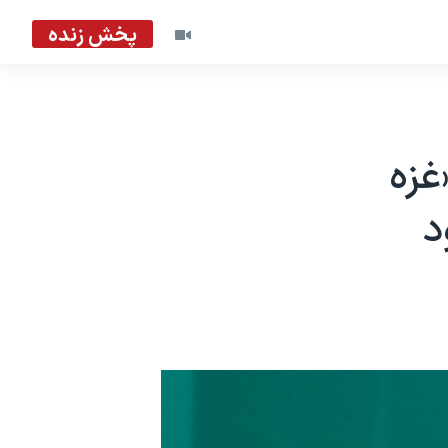
پخش زنده
غزه
د