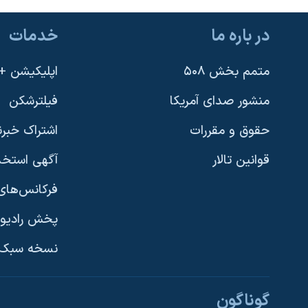
در باره ما
خدمات
متمم بخش ۵۰۸
اپلیکیشن +VOA
منشور صدای آمریکا
فیلترشکن
حقوق و مقررات
اشتراک خبرن
قوانین تالار
آگهی استخد
فرکانس‌های 
پخش رادیو
یادگیری زبان انگلیسی
نسخه سبک 
دنبال کنید
گوناگون