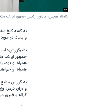
نرگس محمدی برنده جایزه نوبل صلح
همایش محافظه‌کاران آمریکا «سی‌پک»
کامالا هریس، معاون رئیس جمهور ایالات مت
صفحه‌های ویژه
به گفته کاخ سفید
سفر پرزیدنت ترامپ به چین
و بحث در مورد ب
بنابرگزارش‌ها،
جمهور ایالات مت
همراه او بود، ر
همراه او خواهند
به گزارش منابع 
و «ران درمر» و
کرانه باختری دی