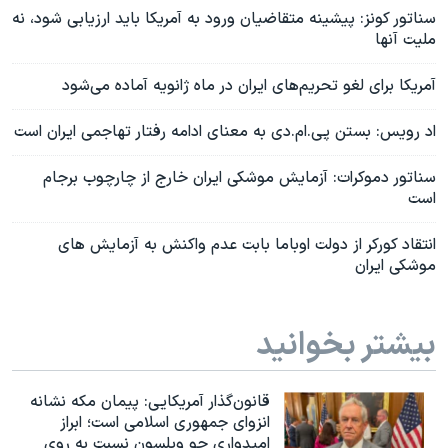
سناتور کونز: پیشینه متقاضیان ورود به آمریکا باید ارزیابی شود، نه
ملیت آنها
آمریکا برای لغو تحریم‌های ایران در ماه ژانویه آماده می‌شود
اد رویس: بستن پی.ام.دی به معنای ادامه رفتار تهاجمی ایران است
سناتور دموکرات: آزمایش موشکی ایران خارج از چارچوب برجام
است
انتقاد کورکر از دولت اوباما بابت عدم واکنش به آزمایش های
موشکی ایران
بیشتر بخوانید
قانون‌گذار آمریکایی: پیمان مکه نشانه
انزوای جمهوری اسلامی است؛ ابراز
امیدواری جو ویلسون نسبت به روی