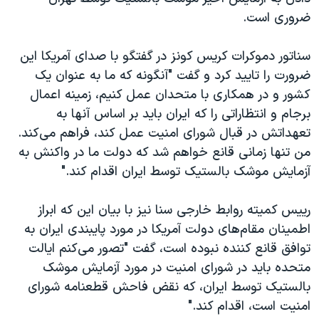
اسرائیل در جنگ
ضروری است.
نرگس محمدی برنده جایزه نوبل صلح
سناتور دموکرات کریس کونز در گفتگو با صدای آمریکا این
همایش محافظه‌کاران آمریکا «سی‌پک»
ضرورت را تایید کرد و گفت "آنگونه که ما به عنوان یک
صفحه‌های ویژه
کشور و در همکاری با متحدان عمل کنیم، زمینه اعمال
سفر پرزیدنت ترامپ به چین
برجام و انتظاراتی را که ایران باید بر اساس آنها به
تعهداتش در قبال شورای امنیت عمل کند، فراهم می‌کند.
من تنها زمانی قانع خواهم شد که دولت ما در واکنش به
آزمایش موشک بالستیک توسط ایران اقدام کند."
رییس کمیته روابط خارجی سنا نیز با بیان این که ابراز
اطمینان مقام‌های دولت آمریکا در مورد پایبندی ایران به
توافق قانع کننده نبوده است، گفت "تصور می‌کنم ایالت
متحده باید در شورای امنیت در مورد آزمایش موشک
بالستیک توسط ایران، که نقض فاحش قطعنامه شورای
امنیت است، اقدام کند."