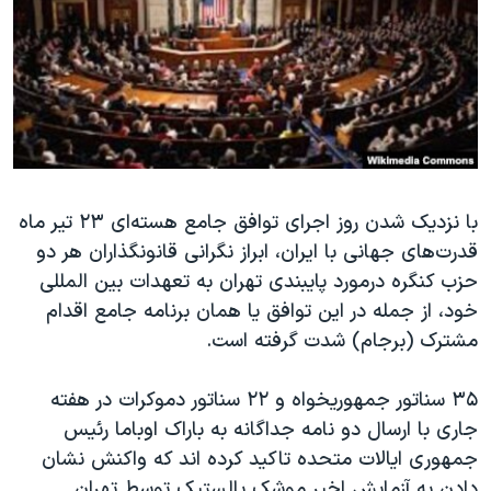
دنبال کنید
مستندها
فرهنگ و زندگی
حقوق شهروندی
انتخابات ریاست جمهوری آمریکا ۲۰۲۴
اقتصادی
حمله جمهوری اسلامی به اسرائیل
رمز مهسا
علم و فناوری
زبانهای مختلف
اسرائیل در جنگ
ورزش زنان در ایران
با نزدیک شدن روز اجرای توافق جامع هسته‌ای ۲۳ تیر ماه
گالری عکس
اعتراضات زن، زندگی، آزادی
قدرت‌های جهانی با ایران، ابراز نگرانی قانونگذاران هر دو
آرشیو پخش زنده
مجموعه مستندهای دادخواهی
حزب کنگره درمورد پایبندی تهران به تعهدات بین المللی
تریبونال مردمی آبان ۹۸
خود، از جمله در این توافق یا همان برنامه جامع اقدام
مشترک (برجام) شدت گرفته است.
دادگاه حمید نوری
چهل سال گروگان‌گیری
۳۵ سناتور جمهوریخواه و ۲۲ سناتور دموکرات در هفته
قانون شفافیت دارائی کادر رهبری ایران
جاری با ارسال دو نامه جداگانه به باراک اوباما رئیس
جمهوری ایالات متحده تاکید کرده اند که واکنش نشان
اعتراضات مردمی آبان ۹۸
دادن به آزمایش اخیر موشک بالستیک توسط تهران