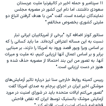
۱۱ سپتامبر و حمله اخیر در کالیفرنیا ملیت عربستان
سعودی داشتند، اما نام این کشور در مصوبه مجلس
نمایندگان نیامده است، گفت "من با هدف گرفتن اتباع دو
ملیتی کشوری بخصوص مخالفم."
سناتور کونز اضافه کرد "برخی از آمریکاییان ایرانی تبار
نسبت به این مساله اعتراض کرده‌اند. ما باید کسانی را که
بر اساس ویزا ویور قصد ورود به آمریکا را دارند، بر مبنایی
برابر و بر اساس اعمال آنها ارزیابی کنیم، نه ملیت و میراث
آنها. به تصور من این بند احتمالا از مصوبه حذف شده و
هنوز در دست ارزیابی است."
رییس کمیته روابط خارجی سنا نیز درباره تاثیر آزمایش‌های
موشکی اخیر ایران در اجرای برجام به صدای آمریکا گفت
"تصور می‌کنم ایالات متحده باید در شورای امنیت در مورد
آزمایش موشک بالستیک توسط ایران که نقض فاحش
قطعنامه شورای امنیت است، اقدام کند."