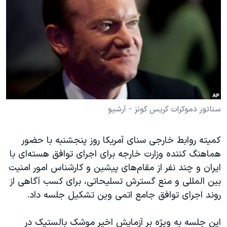
دنبال کنید
مستندها
فرهنگ و زندگی
حقوق شهروندی
انتخابات ریاست جمهوری آمریکا ۲۰۲۴
اقتصادی
حمله جمهوری اسلامی به اسرائیل
رمز مهسا
علم و فناوری
زبانهای مختلف
اسرائیل در جنگ
ورزش زنان در ایران
گالری عکس
اعتراضات زن، زندگی، آزادی
سناتور دموکرات کریس کونز - آرشیو
آرشیو پخش زنده
مجموعه مستندهای دادخواهی
تریبونال مردمی آبان ۹۸
کمیته روابط خارجی سنای آمریکا روز پنجشنبه با حضور
هماهنگ کننده وزارت خارجه برای اجرای توافق هسته‌ای با
دادگاه حمید نوری
ایران و چند نفر از مقام‌های پیشین و کارشناس امور امنیت
چهل سال گروگان‌گیری
بین المللی و منع گسترش تسلیحاتی، برای کسب آگاهی از
قانون شفافیت دارائی کادر رهبری ایران
روند اجرای توافق جامع اتمی وین تشکیل جلسه داد.
اعتراضات مردمی آبان ۹۸
این جلسه به ویژه بر آزمایش اخیر موشک بالستیک در