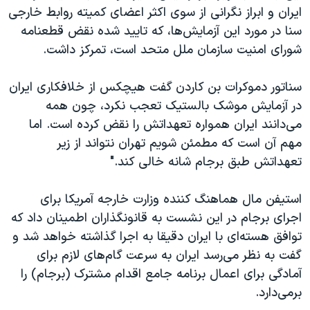
اسرائیل در جنگ
ایران و ابراز نگرانی از سوی اکثر اعضای کمیته روابط خارجی
نرگس محمدی برنده جایزه نوبل صلح
سنا در مورد این آزمایش‌ها، که تایید شده نقض قطعنامه
شورای امنیت سازمان ملل متحد است، تمرکز داشت.
همایش محافظه‌کاران آمریکا «سی‌پک»
صفحه‌های ویژه
سناتور دموکرات بن کاردن گفت هیچکس از خلافکاری ایران
سفر پرزیدنت ترامپ به چین
در آزمایش موشک بالستیک تعجب نکرد، چون همه
می‌دانند ایران همواره تعهداتش را نقض کرده است. اما
مهم آن است که مطمئن شویم تهران نتواند از زیر
تعهداتش طبق برجام شانه خالی کند."
استیفن مال هماهنگ کننده وزارت خارجه آمریکا برای
اجرای برجام در این نشست به قانونگذاران اطمینان داد که
توافق هسته‌ای با ایران دقیقا به اجرا گذاشته خواهد شد و
گفت به نظر می‌رسد ایران به سرعت گام‌های لازم برای
آمادگی برای اعمال برنامه جامع اقدام مشترک (برجام) را
برمی‌دارد.