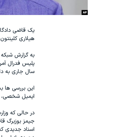
نرگس محمدی برنده جایزه نوبل صلح
همایش محافظه‌کاران آمریکا «سی‌پک»
یک قاضی دادگاه 
صفحه‌های ویژه
هیلاری کلینتون 
سفر پرزیدنت ترامپ به چین
سال جاری به دا
این بررسی ها بخ
ایمیل شخصی، ب
در حالی که وزارت
جیمز بوزبرگ قا
اسناد جدیدی ک