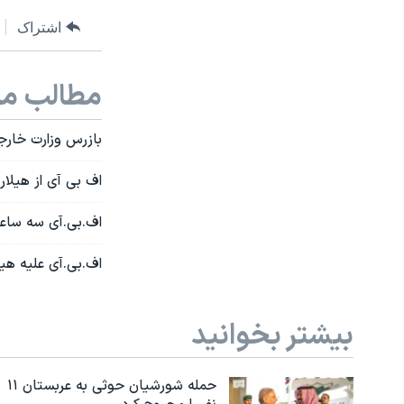
اشتراک
مطالب مر
بازرس وزارت خارج
اف بی آی از هیلار
اف.بی.آی سه ساعت
اف.بی.آی علیه هیل
بیشتر بخوانید
حمله شورشیان حوثی به عربستان ۱۱