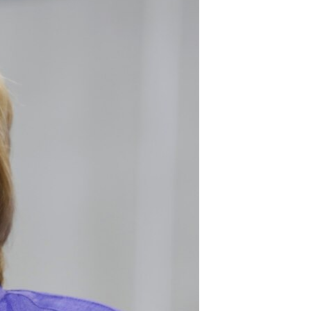
مستندها
فرهنگ و زندگی
حقوق شهروندی
انتخابات ریاست جمهوری آمریکا ۲۰۲۴
اقتصادی
حمله جمهوری اسلامی به اسرائیل
رمز مهسا
علم و فناوری
اسرائیل در جنگ
ورزش زنان در ایران
گالری عکس
اعتراضات زن، زندگی، آزادی
آرشیو پخش زنده
مجموعه مستندهای دادخواهی
تریبونال مردمی آبان ۹۸
دادگاه حمید نوری
چهل سال گروگان‌گیری
قانون شفافیت دارائی کادر رهبری ایران
اعتراضات مردمی آبان ۹۸
اسرائیل در جنگ