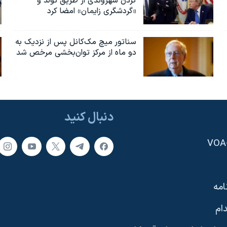
کردن شهروندی از طریق تولد و
«گردشگری زایمان» امضا کرد
سناتور میچ مک‌کانل پس از نزدیک به
دو ماه از مرکز توان‌بخشی مرخص شد
دنبال کنید
امه
ام