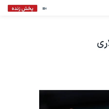
پخش زنده
ری