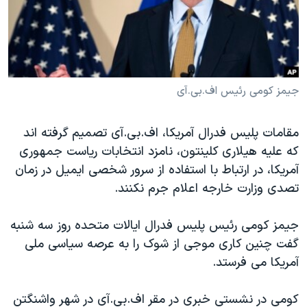
دنبال کنید
مستندها
فرهنگ و زندگی
حقوق شهروندی
انتخابات ریاست جمهوری آمریکا ۲۰۲۴
اقتصادی
حمله جمهوری اسلامی به اسرائیل
رمز مهسا
علم و فناوری
جیمز کومی رئیس اف.بی.آی
زبانهای مختلف
اسرائیل در جنگ
ورزش زنان در ایران
مقامات پلیس فدرال آمریکا، اف.بی.آی تصمیم گرفته اند
گالری عکس
اعتراضات زن، زندگی، آزادی
که علیه هیلاری کلینتون، نامزد انتخابات ریاست جمهوری
آرشیو پخش زنده
مجموعه مستندهای دادخواهی
آمریکا، در ارتباط با استفاده از سرور شخصی ایمیل در زمان
تصدی وزارت خارجه اعلام جرم نکنند.
تریبونال مردمی آبان ۹۸
دادگاه حمید نوری
جیمز کومی رئیس پلیس فدرال ایالات متحده روز سه شنبه
چهل سال گروگان‌گیری
گفت چنین کاری موجی از شوک را به عرصه سیاسی ملی
آمریکا می فرستد.
قانون شفافیت دارائی کادر رهبری ایران
اعتراضات مردمی آبان ۹۸
کومی در نشستی خبری در مقر اف.بی.آی در شهر واشنگتن