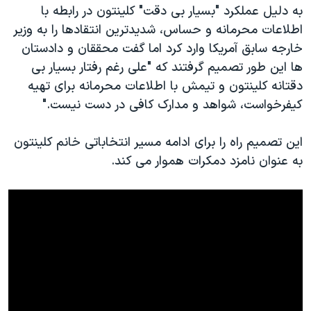
اسرائیل در جنگ
به دلیل عملکرد "بسیار بی دقت" کلینتون در رابطه با
اطلاعات محرمانه و حساس، شدیدترین انتقادها را به وزیر
نرگس محمدی برنده جایزه نوبل صلح
خارجه سابق آمریکا وارد کرد اما گفت محققان و دادستان
همایش محافظه‌کاران آمریکا «سی‌پک»
ها این طور تصمیم گرفتند که "علی رغم رفتار بسیار بی
صفحه‌های ویژه
دقتانه کلینتون و تیمش با اطلاعات محرمانه برای تهیه
کیفرخواست، شواهد و مدارک کافی در دست نیست."
سفر پرزیدنت ترامپ به چین
این تصمیم راه را برای ادامه مسیر انتخاباتی خانم کلینتون
به عنوان نامزد دمکرات هموار می کند.