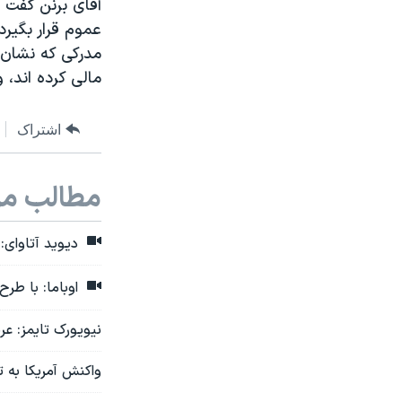
عموم قرار بگیرد
مدرکی که نشان 
مالی کرده اند، و
اشتراک
مطالب مر
دیوید آتاوای: تهد
اوباما: با طرح تعق
نیویورک تایمز: عربستان دربا
واکنش آمریکا به ته