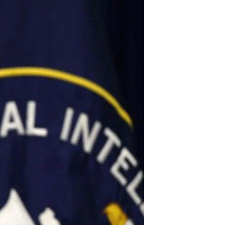
مستندها
فرهنگ و زندگی
حقوق شهروندی
انتخابات ریاست جمهوری آمریکا ۲۰۲۴
اقتصادی
حمله جمهوری اسلامی به اسرائیل
رمز مهسا
علم و فناوری
اسرائیل در جنگ
ورزش زنان در ایران
گالری عکس
اعتراضات زن، زندگی، آزادی
آرشیو پخش زنده
مجموعه مستندهای دادخواهی
تریبونال مردمی آبان ۹۸
دادگاه حمید نوری
چهل سال گروگان‌گیری
قانون شفافیت دارائی کادر رهبری ایران
اعتراضات مردمی آبان ۹۸
اسرائیل در جنگ