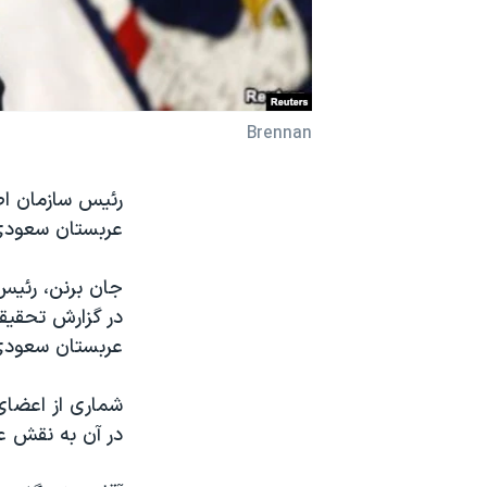
نرگس محمدی برنده جایزه نوبل صلح
همایش محافظه‌کاران آمریکا «سی‌پک»
صفحه‌های ویژه
Brennan
سفر پرزیدنت ترامپ به چین
رئیس سازمان اط
عربستان سعودی ا
جان برنن، رئیس 
در گزارش تحقیقی
عربستان سعودی 
در آن به نقش ع