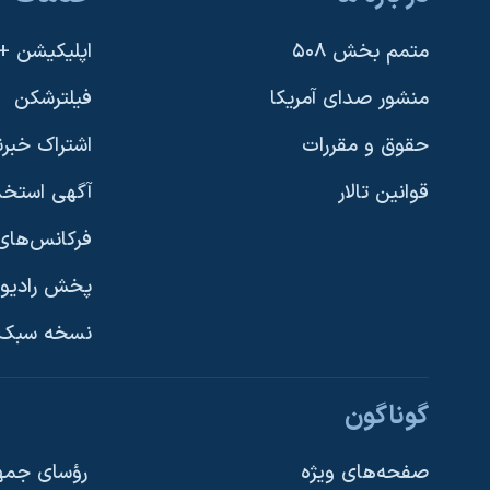
متمم بخش ۵۰۸
اپلیکیشن +VOA
منشور صدای آمریکا
فیلترشکن
حقوق و مقررات
اشتراک خبرن
قوانین تالار
آگهی استخد
فرکانس‌های 
پخش رادیو
یادگیری زبان انگلیسی
نسخه سبک 
دنبال کنید
گوناگون
صفحه‌های ویژه
رؤسای جمهو