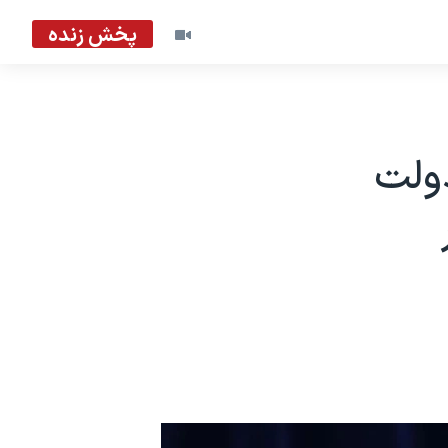
پخش زنده
دولت
ر