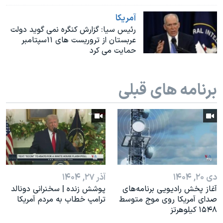
اسرائیل در جنگ
آمريکا
نرگس محمدی برنده جایزه نوبل صلح
رئیس سیا: گزارش کنگره نمی گوید دولت
همایش محافظه‌کاران آمریکا «سی‌پک»
عربستان از تروریست های ۱۱سپتامبر
حمایت می کرد
صفحه‌های ویژه
سفر پرزیدنت ترامپ به چین
برنامه های قبلی
دی ۲۰, ۱۴۰۴
آذر ۲۷, ۱۴۰۴
آغاز پخش رادیویی برنامه‌های
پوشش زنده | سخنرانی دونالد
صدای آمریکا روی موج متوسط
ترامپ خطاب به مردم آمریکا
۱۵۴۸ کیلوهرتز