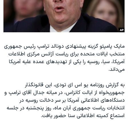
دنبال کنید
مستندها
فرهنگ و زندگی
حقوق شهروندی
انتخابات ریاست جمهوری آمریکا ۲۰۲۴
اقتصادی
حمله جمهوری اسلامی به اسرائیل
رمز مهسا
علم و فناوری
زبانهای مختلف
مایک پامپئو گزینه پیشنهادی دونالد ترامپ رئیس جمهوری
اسرائیل در جنگ
ورزش زنان در ایران
منتخب ایالات متحده برای ریاست آژانس مرکزی اطلاعات
گالری عکس
اعتراضات زن، زندگی، آزادی
آمریکا، سیا، روسیه را یکی از تهدیدهای عمده علیه آمریکا
آرشیو پخش زنده
مجموعه مستندهای دادخواهی
می‌داند.
تریبونال مردمی آبان ۹۸
به گزارش روزنامه یو اس ای تودی، این قانونگذار
دادگاه حمید نوری
جمهوریخواه از ایالت کانزاس، در میانه جدال آقای ترامپ و
چهل سال گروگان‌گیری
دستگاه‌های اطلاعاتی آمریکا بر سر دخالت روسیه در
انتخابات ریاست جمهوری آبان ماه، روز پنجشنبه در جلسه
قانون شفافیت دارائی کادر رهبری ایران
استماع کمیته اطلاعاتی سنا حضور یافت.
اعتراضات مردمی آبان ۹۸