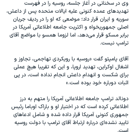
اسرائیل در جنگ
وی در سخنانی در آغاز جلسه، روسیه را در فهرست
تهدیدهای عمده کنونی علیه ایالات متحده پس از داعش،
نرگس محمدی برنده جایزه نوبل صلح
سوریه و ایران قرار داد؛ موضعی که او را در ردیف جریان
همایش محافظه‌کاران آمریکا «سی‌پک»
اصلی جمهوریخواه و اکثریت جامعه اطلاعاتی آمریکا در
صفحه‌های ویژه
برابر مسکو قرار می‌دهد، اما لزوما همسو با مواضع آقای
ترامپ نیست.
سفر پرزیدنت ترامپ به چین
آقای پامپئو گفت «روسیه با رویکردی تهاجمی، تجاوز و
اشغال اوکراین، تهدید اروپا، و این که تقریبا هیچ عملی
برای شکست و انهدام داعش انجام نداده است، در پی
اثبات دوباره خود بوده است.»
دونالد ترامپ جامعه اطلاعاتی آمریکا را متهم به درز
اطلاعاتی کرده است که در اختیار او و باراک اوباما رئیس
جمهوری کنونی آمریکا قرار داده شده و شامل ادعاهای
تایید نشده‌ای درباره ارتباط آقای ترامپ با دولت روسیه
است.