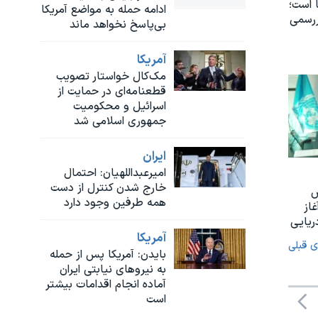
 است؛
ادامه حمله به مواضع آمریکا
ررسمی
بی‌پاسخ نخواهد ماند
آمريکا
مک‌کال خواستار تصویب
قطعنامه‌ای در حمایت از
اسرائیل و محکومیت
جمهوری اسلامی شد
ايران
امیرعبداللهیان: احتمال
خارج شدن کنترل از دست
س
همه طرفین وجود دارد
غاز
ریایی
آمريکا
ی قبلی
بایدن: آمریکا پس از حمله
به نیروهای نیابتی ایران
آماده انجام اقدامات بیشتر
است