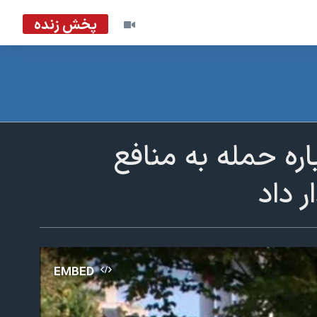
پخش زنده
اره حمله به منافع
 داد
EMBED