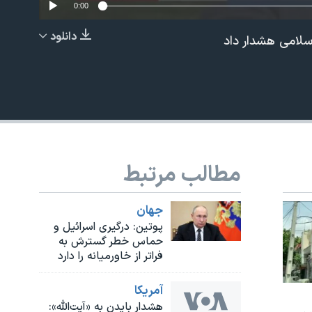
0:00
دانلود
اسلامی هشدار داد
EMBED
مطالب مرتبط
جهان
پوتین: درگیری اسرائیل و
حماس خطر گسترش به
فراتر از خاورمیانه را دارد
آمريکا
هشدار بایدن به «آیت‌الله»: