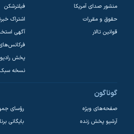
منشور صدای آمریکا
فیلترشکن
حقوق و مقررات
اشتراک خبرن
قوانین تالار
آگهی استخد
فرکانس‌های 
پخش رادیو
یادگیری زبان انگلیسی
نسخه سبک 
دنبال کنید
گوناگون
صفحه‌های ویژه
رؤسای جمهو
آرشیو پخش زنده
بایگانی برن
زبانهای مختلف