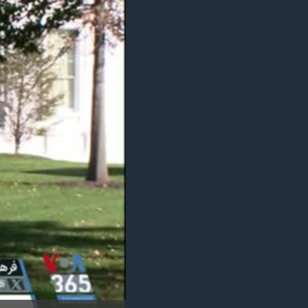
مستندها
فرهنگ و زندگی
حقوق شهروندی
انتخابات ریاست جمهوری آمریکا ۲۰۲۴
اقتصادی
حمله جمهوری اسلامی به اسرائیل
رمز مهسا
علم و فناوری
اسرائیل در جنگ
ورزش زنان در ایران
گالری عکس
اعتراضات زن، زندگی، آزادی
آرشیو پخش زنده
مجموعه مستندهای دادخواهی
تریبونال مردمی آبان ۹۸
دادگاه حمید نوری
چهل سال گروگان‌گیری
قانون شفافیت دارائی کادر رهبری ایران
اعتراضات مردمی آبان ۹۸
اسرائیل در جنگ