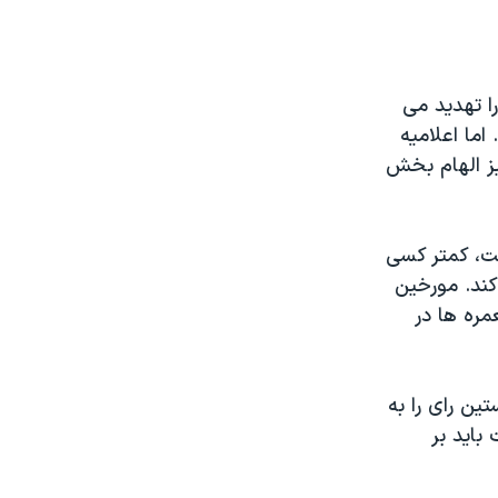
ا تهدید می
اما اعلامیه
یز الهام بخش
فت، کمتر کسی
کند. مورخین
ره ها در
یه ۱۷۷۶ امضا کردند، نخستین رای را به
باید بر