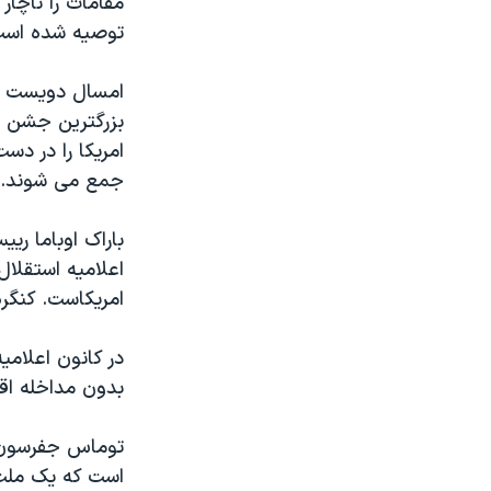
مقامات را ناچار
توصیه شده است 
امسال دویست و 
بزرگترین جشن ه
امریکا را در دس
جمع می شوند. ام
باراک اوباما ری
امریکاست. کنگره آن را چ
در کانون اعلامی
بدون مداخله اقتد
توماس جفرسون، 
است که یک ملت 