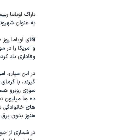
نرگس محمدی برنده جایزه نوبل صلح
همایش محافظه‌کاران آمریکا «سی‌پک»
به عنوان شهروند
صفحه‌های ویژه
آقای اوباما روز
سفر پرزیدنت ترامپ به چین
وفاداری یاد کرد
در این میان، ام
گیرند، با گرمای
سوزی روبرو هست
ده ها میلیون نف
هنوز بدون برق ه
در شماری از جو