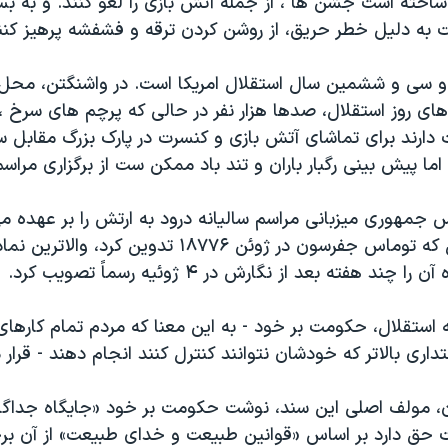
 ساخته است جشن ها ، از جمله آتش بازی را لغو کنند. و به بس
به دلیل خطر حریق، از روشن کردن ترقه و فشفشه پرهیز کنن
سی و ششمین سال استقلال امریکا است. در واشنگتن، محل بر
ای روز استقلال، صدها هزار نفر در حالی که پرچم های سرخ ،
ت دارند برای تماشای آتش بازی و کنسرت در پارک بزرگ مقابل 
ا پیش بینی رگبار باران و تند باد ممکن ست از برگزاری مراس
یس جمهوری میزبانی مراسم سالیانه درود به ارتش را بر عهده می
اعلامیه استقلال که توماس جفرسون در ژوئن ۱۸۷۷۶ تدوین کرد، وال
ند هفته بعد از نگارش در ۴ ژوئیه رسماً تصویب کرد.
ه استقلال، حکومت بر خود - به این معنا که مردم تمام کارهای 
اری بالاتر که خودشان نتوانند کنترل کنند انجام دهند - قرار د
مولف اصلی این سند، نوشت حکومت بر خود «جایگاه جداگانه
حق دارد بر اساس «قوانین طبیعت و خدای طبیعت» از آن برخو