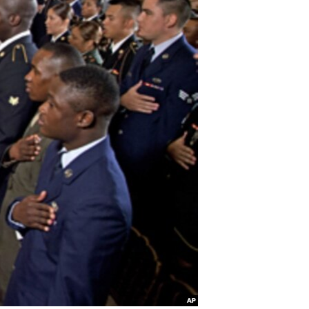
مستندها
فرهنگ و زندگی
حقوق شهروندی
انتخابات ریاست جمهوری آمریکا ۲۰۲۴
اقتصادی
حمله جمهوری اسلامی به اسرائیل
رمز مهسا
علم و فناوری
اسرائیل در جنگ
ورزش زنان در ایران
گالری عکس
اعتراضات زن، زندگی، آزادی
آرشیو پخش زنده
مجموعه مستندهای دادخواهی
تریبونال مردمی آبان ۹۸
دادگاه حمید نوری
چهل سال گروگان‌گیری
قانون شفافیت دارائی کادر رهبری ایران
اعتراضات مردمی آبان ۹۸
اسرائیل در جنگ