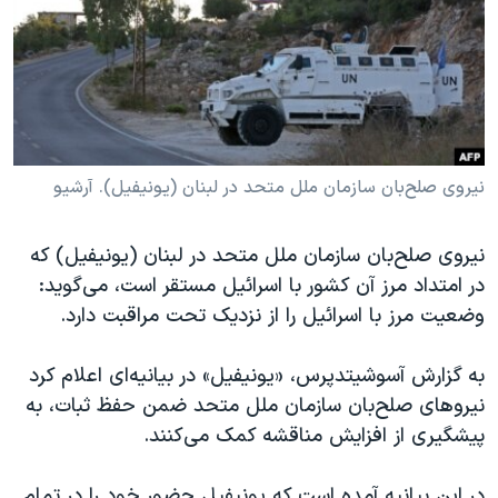
دنبال کنید
مستندها
فرهنگ و زندگی
حقوق شهروندی
انتخابات ریاست جمهوری آمریکا ۲۰۲۴
اقتصادی
حمله جمهوری اسلامی به اسرائیل
رمز مهسا
علم و فناوری
زبانهای مختلف
اسرائیل در جنگ
ورزش زنان در ایران
نیروی صلح‌بان سازمان ملل متحد در لبنان (یونیفیل). آرشیو
گالری عکس
اعتراضات زن، زندگی، آزادی
نیروی صلح‌بان سازمان ملل متحد در لبنان (یونیفیل) که
آرشیو پخش زنده
مجموعه مستندهای دادخواهی
در امتداد مرز آن کشور با اسرائیل مستقر است، می‌گوید:
تریبونال مردمی آبان ۹۸
وضعیت مرز با اسرائیل را از نزدیک تحت مراقبت دارد.
دادگاه حمید نوری
به گزارش آسوشیتدپرس، «یونیفیل» در بیانیه‌ای اعلام کرد
چهل سال گروگان‌گیری
نیروهای صلح‌بان سازمان ملل متحد ضمن حفظ ثبات، به
قانون شفافیت دارائی کادر رهبری ایران
پیشگیری از افزایش مناقشه کمک می‌کنند.
اعتراضات مردمی آبان ۹۸
در این بیانیه آمده است که یونیفیل حضور خود را در تمام