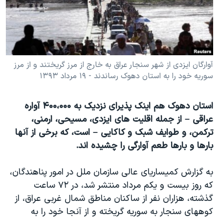
دنبال کنید
مستندها
فرهنگ و زندگی
حقوق شهروندی
انتخابات ریاست جمهوری آمریکا ۲۰۲۴
اقتصادی
حمله جمهوری اسلامی به اسرائیل
رمز مهسا
علم و فناوری
آوارگان ایزدی از شهر سنجار عراق به خارج از مرز گریختند و از مرز
زبانهای مختلف
سوریه خود را به استان دهوک رساندند - ۱۹ مرداد ۱۳۹۳
اسرائیل در جنگ
ورزش زنان در ایران
گالری عکس
اعتراضات زن، زندگی، آزادی
استان دهوک هم اینک پذیرای نزدیک به ۴۰۰،۰۰۰ آواره
آرشیو پخش زنده
مجموعه مستندهای دادخواهی
عراقی – از جمله اقلیت های ایزدی، مسیحی، ارمنی،
ترکمن، و طوایف شبک و کاکایی – است، که برخی از آنها
تریبونال مردمی آبان ۹۸
بارها و بارها طعم آوارگی را چشیده اند.
دادگاه حمید نوری
چهل سال گروگان‌گیری
به گزارش کمیساریای عالی سازمان ملل در امور پناهندگان،
که روز بیست و یکم مرداد منتشر شد، در ۷۲ ساعت
قانون شفافیت دارائی کادر رهبری ایران
گذشته، هزاران نفر از ساکنان مناطق شمال غربی عراق، از
اعتراضات مردمی آبان ۹۸
کوههای سنجار به سوریه گریخته و از آنجا خود را به