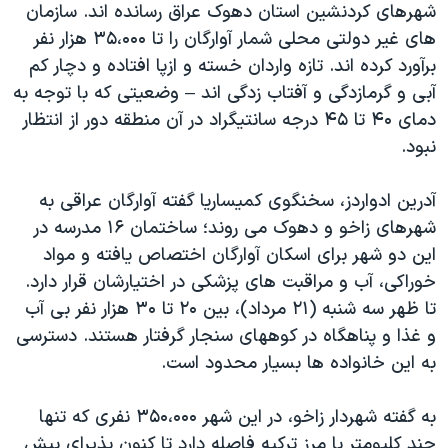
اسرائیل در جنگ
شهرهای کردنشین استان دهوک عراق رسانده اند. سازمان
های غیر دولتی محلی شمار آوارگان را تا ۳۵،۰۰۰ هزار نفر
نرگس محمدی برنده جایزه نوبل صلح
برآورد کرده اند. تازه واردان خسته و ازپا افتاده و دچار کم
همایش محافظه‌کاران آمریکا «سی‌پک»
آبی و گرمازدگی و آفتاب زدگی اند – وضعیتی که با توجه به
صفحه‌های ویژه
دمای ۴۰ تا ۴۵ درجه سانتیگراد در آن منطقه دور از انتظار
نبود.
سفر پرزیدنت ترامپ به چین
آدرین ادواردز، سخنگوی کمیساریا گفته آوارگان عراقی به
شهرهای زاخو و دهوک می روند؛ ساختمان ۱۶ مدرسه در
این دو شهر برای اسکان آوارگان اختصاص یافته و مواد
خوراکی، آب و مراقبت های پزشکی در اختیارشان قرار دارد.
تا ظهر سه شنبه (۲۱ مرداد)، بین ۲۰ تا ۳۰ هزار نفر بی آب
و غذا و پناهگاه در کوههای سنجار گرفتار هستند. دسترسی
به این خانواده ها بسیار محدود است.
به گفته شهردار زاخو، در این شهر ۳۵۰،۰۰۰ نفری که تنها
چند کلیومتر با مرز ترکیه فاصله دارد تا کنون پذیرای بیش