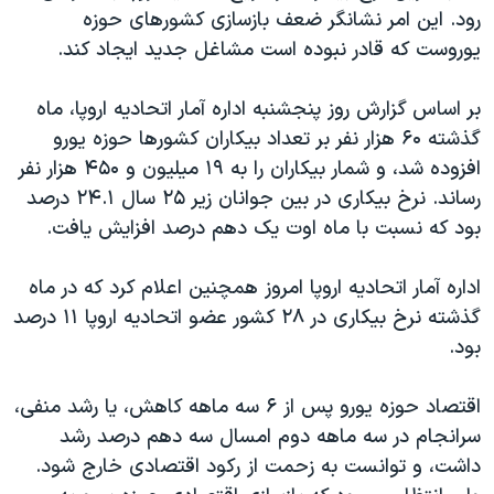
اسرائیل در جنگ
رود. این امر نشانگر ضعف بازسازی کشورهای حوزه
نرگس محمدی برنده جایزه نوبل صلح
یوروست که قادر نبوده است مشاغل جدید ایجاد کند.
همایش محافظه‌کاران آمریکا «سی‌پک»
بر اساس گزارش روز پنجشنبه اداره آمار اتحادیه اروپا، ماه
صفحه‌های ویژه
گذشته ۶۰ هزار نفر بر تعداد بیکاران کشورها حوزه یورو
سفر پرزیدنت ترامپ به چین
افزوده شد، و شمار بیکاران را به ۱۹ میلیون و ۴۵۰ هزار نفر
رساند. نرخ بیکاری در بین جوانان زیر ۲۵ سال ۲۴.۱ درصد
بود که نسبت با ماه اوت یک دهم درصد افزایش یافت.
اداره آمار اتحادیه اروپا امروز همچنین اعلام کرد که در ماه
گذشته نرخ بیکاری در ۲۸ کشور عضو اتحادیه اروپا ۱۱ درصد
بود.
اقتصاد حوزه یورو پس از ۶ سه ماهه کاهش، یا رشد منفی،
سرانجام در سه ماهه دوم امسال سه دهم درصد رشد
داشت، و توانست به زحمت از رکود اقتصادی خارج شود.