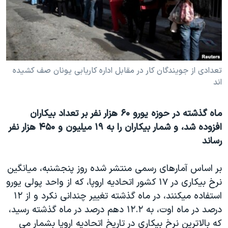
دنبال کنید
مستندها
فرهنگ و زندگی
حقوق شهروندی
انتخابات ریاست جمهوری آمریکا ۲۰۲۴
اقتصادی
حمله جمهوری اسلامی به اسرائیل
رمز مهسا
علم و فناوری
تعدادی از جویندگان کار در مقابل اداره کاریابی یونان صف کشیده
زبانهای مختلف
اند
اسرائیل در جنگ
ورزش زنان در ایران
گالری عکس
اعتراضات زن، زندگی، آزادی
ماه گذشته در حوزه یورو ۶۰ هزار نفر بر تعداد بیکاران
آرشیو پخش زنده
مجموعه مستندهای دادخواهی
افزوده شد، و شمار بیکاران را به ۱۹ میلیون و ۴۵۰ هزار نفر
تریبونال مردمی آبان ۹۸
رساند
دادگاه حمید نوری
بر اساس آمارهای رسمی منتشر شده روز پنجشنبه، میانگین
چهل سال گروگان‌گیری
نرخ بیکاری در ۱۷ کشور اتحادیه اروپا، که از واحد پولی یورو
قانون شفافیت دارائی کادر رهبری ایران
استفاده میکنند، در ماه گذشته تغییر چندانی نکرد و از ۱۲
درصد در ماه اوت، به ۱۲.۲ دهم درصد در ماه گذشته رسید،
اعتراضات مردمی آبان ۹۸
که بالاترین نرخ بیکاری در تاریخ اتحادیه اروپا بشمار می