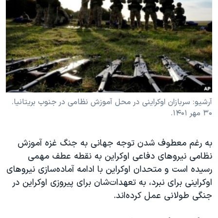
دنبال کنید
مستندها
فرهنگ و زندگی
حقوق شهروندی
انتخابات ریاست جمهوری آمریکا ۲۰۲۴
اقتصادی
حمله جمهوری اسلامی به اسرائیل
رمز مهسا
علم و فناوری
زبانهای مختلف
اسرائیل در جنگ
ورزش زنان در ایران
گالری عکس
اعتراضات زن، زندگی، آزادی
آرشیو: سربازان اوکراینی در محل آموزش نظامی در جنوب بریتانیا.
۳۰ مهر ۱۴۰۱.
آرشیو پخش زنده
مجموعه مستندهای دادخواهی
تریبونال مردمی آبان ۹۸
به رغم معطوف شدن توجه جهانی به جنگ غزه آموزش
دادگاه حمید نوری
نظامی نیروهای دفاعی اوکراین به نقطه عطف مهمی
چهل سال گروگان‌گیری
رسیده است و متحدان اوکراین با ادامه آماده‌سازی نیروهای
اوکراینی برای نبرد، به تعهدات‌شان برای پیروزی اوکراین در
قانون شفافیت دارائی کادر رهبری ایران
جنگی طولانی عمل کرده‌اند.
اعتراضات مردمی آبان ۹۸